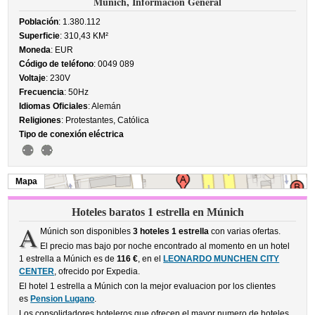
Múnich, Información General
Población
: 1.380.112
Superficie
: 310,43 KM²
Moneda
: EUR
Código de teléfono
: 0049 089
Voltaje
: 230V
Frecuencia
: 50Hz
Idiomas Oficiales
: Alemán
Religiones
: Protestantes, Católica
Tipo de conexión eléctrica
Mapa
Hoteles baratos 1 estrella en Múnich
A
Múnich son disponibles
3 hoteles 1 estrella
con varias ofertas.
El precio mas bajo por noche encontrado al momento en un hotel
1 estrella a Múnich es de
116 €
, en el
LEONARDO MUNCHEN CITY
CENTER
, ofrecido por Expedia.
El hotel 1 estrella a Múnich con la mejor evaluacion por los clientes
es
Pension Lugano
.
Los consolidadores hoteleros que ofrecen el mayor numero de hoteles