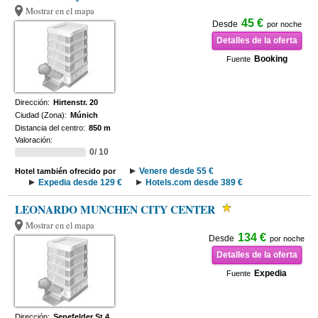
Mostrar en el mapa
45 €
Desde
por noche
Detalles de la oferta
Booking
Fuente
Dirección:
Hirtenstr. 20
Ciudad (Zona):
Múnich
Distancia del centro:
850 m
Valoración:
0/ 10
Venere desde 55 €
Hotel también ofrecido por
Expedia desde 129 €
Hotels.com desde 389 €
LEONARDO MUNCHEN CITY CENTER
Mostrar en el mapa
134 €
Desde
por noche
Detalles de la oferta
Expedia
Fuente
Dirección:
Senefelder St 4