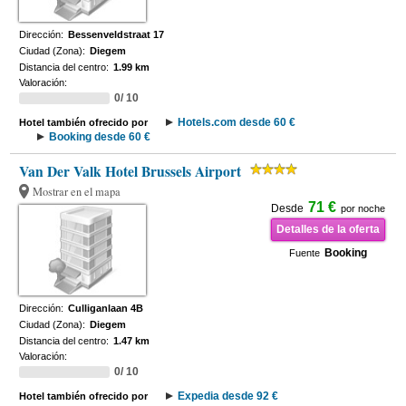
Dirección:
Bessenveldstraat 17
Ciudad (Zona):
Diegem
Distancia del centro:
1.99 km
Valoración:
0/ 10
Hotels.com desde 60 €
Hotel también ofrecido por
Booking desde 60 €
Van Der Valk Hotel Brussels Airport
Mostrar en el mapa
71 €
Desde
por noche
Detalles de la oferta
Booking
Fuente
Dirección:
Culliganlaan 4B
Ciudad (Zona):
Diegem
Distancia del centro:
1.47 km
Valoración:
0/ 10
Expedia desde 92 €
Hotel también ofrecido por