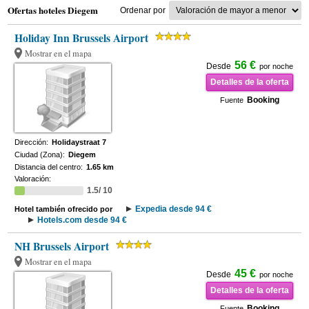
Ofertas hoteles Diegem
Ordenar por
Holiday Inn Brussels Airport
Mostrar en el mapa
56 €
Desde
por noche
Detalles de la oferta
Booking
Fuente
Dirección:
Holidaystraat 7
Ciudad (Zona):
Diegem
Distancia del centro:
1.65 km
Valoración:
1.5/ 10
Expedia desde 94 €
Hotel también ofrecido por
Hotels.com desde 94 €
NH Brussels Airport
Mostrar en el mapa
45 €
Desde
por noche
Detalles de la oferta
Booking
Fuente