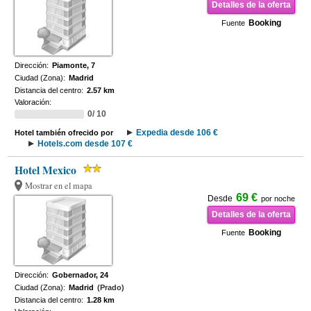
Detalles de la oferta
Booking
Fuente
Dirección:
Piamonte, 7
Ciudad (Zona):
Madrid
Distancia del centro:
2.57 km
Valoración:
0/ 10
Expedia desde 106 €
Hotel también ofrecido por
Hotels.com desde 107 €
Hotel Mexico
Mostrar en el mapa
69 €
Desde
por noche
Detalles de la oferta
Booking
Fuente
Dirección:
Gobernador, 24
Ciudad (Zona):
Madrid
(Prado)
Distancia del centro:
1.28 km