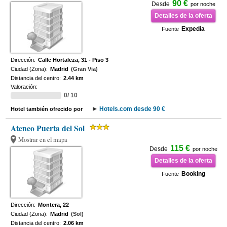
90 €
Desde
por noche
Detalles de la oferta
Expedia
Fuente
Dirección:
Calle Hortaleza, 31 - Piso 3
Ciudad (Zona):
Madrid
(Gran Via)
Distancia del centro:
2.44 km
Valoración:
0/ 10
Hotels.com desde 90 €
Hotel también ofrecido por
Ateneo Puerta del Sol
Mostrar en el mapa
115 €
Desde
por noche
Detalles de la oferta
Booking
Fuente
Dirección:
Montera, 22
Ciudad (Zona):
Madrid
(Sol)
Distancia del centro:
2.06 km