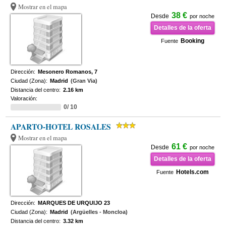
Mostrar en el mapa
38 €
Desde
por noche
Detalles de la oferta
Booking
Fuente
Dirección:
Mesonero Romanos, 7
Ciudad (Zona):
Madrid
(Gran Via)
Distancia del centro:
2.16 km
Valoración:
0/ 10
APARTO-HOTEL ROSALES
Mostrar en el mapa
61 €
Desde
por noche
Detalles de la oferta
Hotels.com
Fuente
Dirección:
MARQUES DE URQUIJO 23
Ciudad (Zona):
Madrid
(Argüelles - Moncloa)
Distancia del centro:
3.32 km