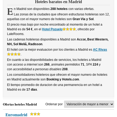
Hoteles baratos en Madrid
E
n Madrid son disponibles
288 hoteles
con varias ofertas.
Las zonas de la ciudades que ofrecen estructuras hoteleras son 12,
aquellas con el mayor numero de hoteles son
Gran Via y Sol
.
El precio mas bajo por noche encontrado al momento de un hotel a
Madrid es de
54 €
, en el
Hotel Pozuelo
, ofrecido por
LateRooms.
Las cadenas hoteleras disponibles a Madrid son
Accor, Best Western,
NH, Sol Meliá, Radisson
.
El hotel con la mejor evaluacion por los clientes a Madrid es
AC Rivas
.
En cuanto a las disponibilidades de servicios, los hoteles a Madrid
con
acceso a internet
son
266
,
animales permitidos
71
,
SPA
224
y
con
accesibilidad a personas disables
208
.
Los consolidadores hoteleros que ofrecen el mayor numero de hoteles
en Madrid actualmente son
Booking y Hotels.com
.
El tiempo promedio de duracion de una permanencia en un hotel a
Madrid es de
17 dias
.
Ofertas hoteles Madrid
Ordenar por
Euromadrid