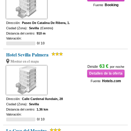
Booking
Fuente
Dirección:
Paseo De Catalina De Ribera, 1.
Ciudad (Zona):
Sevilla
(Centro)
Distancia del centro:
910 m
Valoración:
0/ 10
Hotel Sevilla Palmera
Mostrar en el mapa
63 €
Desde
por noche
Detalles de la oferta
Hotels.com
Fuente
Dirección:
Calle Cardenal Ilundain, 28
Ciudad (Zona):
Sevilla
Distancia del centro:
1.36 km
Valoración:
0/ 10
La Casa del Maestro