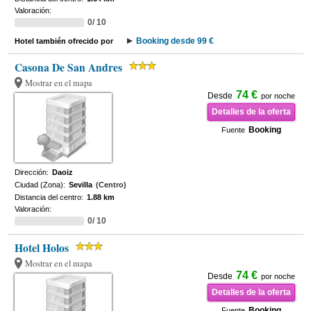
Valoración:
0/ 10
Booking desde 99 €
Hotel también ofrecido por
Casona De San Andres
Mostrar en el mapa
74 €
Desde
por noche
Detalles de la oferta
Booking
Fuente
Dirección:
Daoiz
Ciudad (Zona):
Sevilla
(Centro)
Distancia del centro:
1.88 km
Valoración:
0/ 10
Hotel Holos
Mostrar en el mapa
74 €
Desde
por noche
Detalles de la oferta
Booking
Fuente