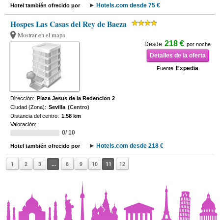
Hotels.com desde 75 €
Hotel también ofrecido por
Hospes Las Casas del Rey de Baeza
Mostrar en el mapa
218 €
Desde
por noche
Detalles de la oferta
Expedia
Fuente
Dirección:
Plaza Jesus de la Redencion 2
Ciudad (Zona):
Sevilla
(Centro)
Distancia del centro:
1.58 km
Valoración:
0/ 10
Hotels.com desde 218 €
Hotel también ofrecido por
1
2
3
...
8
9
10
11
12