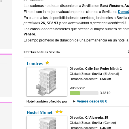
d
Las cadenas hoteleras disponibles a Sevilla son
Best Western, Ac
El hotel con la mejor evaluacion por los clientes a Sevilla es
DomoC
En cuanto a las disponibilidades de servicios, los hoteles a Sevilla
permitidos
26
,
SPA
93
y con
accesibilidad a personas disables
92
.
Los consolidadores hoteleros que ofrecen el mayor numero de hote
Venere
.
El tiempo promedio de duracion de una permanencia en un hotel a 
Ofertas hoteles Sevilla
Londres
Dirección:
Calle San Pedro Mártir, 1
Ciudad (Zona):
Sevilla
(El Arenal)
Distancia del centro:
1.58 km
Valoración:
3.6/ 10
Venere desde 66 €
Hotel también ofrecido por
Hostel Monet
Dirección:
C/ Albareda, 15
Ciudad (Zona):
Sevilla
(Centro)
Distancia del centro:
1.36 km