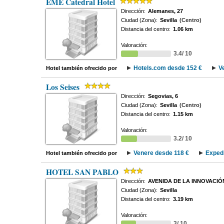
EME Catedral Hotel
Dirección:
Alemanes, 27
Ciudad (Zona):
Sevilla
(Centro)
Distancia del centro:
1.06 km
Valoración:
3.4/ 10
Hotels.com desde 152 €
V
Hotel también ofrecido por
Los Seises
Dirección:
Segovias, 6
Ciudad (Zona):
Sevilla
(Centro)
Distancia del centro:
1.15 km
Valoración:
3.2/ 10
Venere desde 118 €
Expedi
Hotel también ofrecido por
HOTEL SAN PABLO
Dirección:
AVENIDA DE LA INNOVACIÓN
Ciudad (Zona):
Sevilla
Distancia del centro:
3.19 km
Valoración:
3/ 10