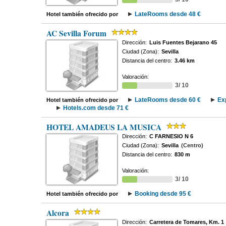
LateRooms desde 48 €
Hotel también ofrecido por
AC Sevilla Forum
Dirección:
Luis Fuentes Bejarano 45
Ciudad (Zona):
Sevilla
Distancia del centro:
3.46 km
Valoración:
3/ 10
LateRooms desde 60 €
Ex
Hotel también ofrecido por
Hotels.com desde 71 €
HOTEL AMADEUS LA MUSICA
Dirección:
C FARNESIO N 6
Ciudad (Zona):
Sevilla
(Centro)
Distancia del centro:
830 m
Valoración:
3/ 10
Booking desde 95 €
Hotel también ofrecido por
Alcora
Dirección:
Carretera de Tomares, Km. 1