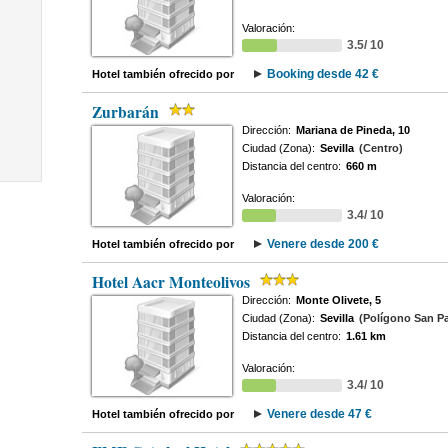
Valoración:
3.5/ 10
Booking desde 42 €
Hotel también ofrecido por
Zurbarán
Dirección:
Mariana de Pineda, 10
Ciudad (Zona):
Sevilla
(Centro)
Distancia del centro:
660 m
Valoración:
3.4/ 10
Venere desde 200 €
Hotel también ofrecido por
Hotel Aacr Monteolivos
Dirección:
Monte Olivete, 5
Ciudad (Zona):
Sevilla
(Polígono San P
Distancia del centro:
1.61 km
Valoración:
3.4/ 10
Venere desde 47 €
Hotel también ofrecido por