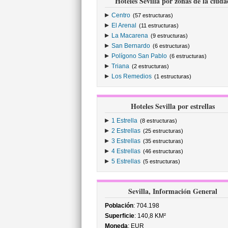
Hoteles Sevilla por zonas de la ciuda
Centro
(57 estructuras)
El Arenal
(11 estructuras)
La Macarena
(9 estructuras)
San Bernardo
(6 estructuras)
Polígono San Pablo
(6 estructuras)
Triana
(2 estructuras)
Los Remedios
(1 estructuras)
Hoteles Sevilla por estrellas
1 Estrella
(8 estructuras)
2 Estrellas
(25 estructuras)
3 Estrellas
(35 estructuras)
4 Estrellas
(46 estructuras)
5 Estrellas
(5 estructuras)
Sevilla, Información General
Población
: 704.198
Superficie
: 140,8 KM²
Moneda
: EUR