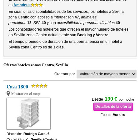
es
Amadeus
.
En cuanto las disponibilidades de los servicios, los hoteles a Sevilla
zona Centro con
acceso a internet
son
47
,
animales
permitidos
13
,
SPA
40
y con
accesibilidad a personas disables
40
.
Los consolidadores hoteleros que ofrecen el mayor numero de hoteles
en Sevilla zona Centro actualmente son
Booking y Venere
.
El tiempo promedio de duracion de una permanencia en un hotel a
Sevilla zona Centro es de
3 dias
.
Ofertas hoteles zonas Centro, Sevilla
Ordenar por
Casa 1800
Mostrar en el mapa
190 €
Desde
por noche
Detalles de la oferta
Venere
Fuente
Dirección:
Rodrigo Caro, 6
Ciudad (Zona):
Sevilla
(Centro)