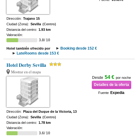
Dirección:
Trajano 15
Ciudad (Zona):
Sevilla
(Centro)
Distancia del centro:
1.93 km
Valoración:
3.8/ 10
Booking desde 152 €
Hotel también ofrecido por
LateRooms desde 153 €
Hotel Derby Sevilla
Mostrar en el mapa
54 €
Desde
por noche
Detalles de la oferta
Expedia
Fuente
Dirección:
Plaza del Duque de la Victoria, 13
Ciudad (Zona):
Sevilla
(Centro)
Distancia del centro:
1.78 km
Valoración:
3.6/ 10