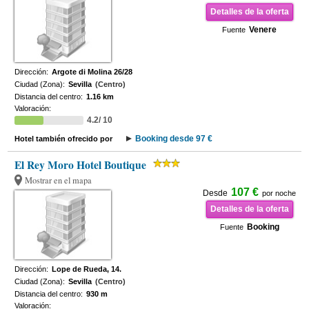
Detalles de la oferta
Venere
Fuente
Dirección:
Argote di Molina 26/28
Ciudad (Zona):
Sevilla
(Centro)
Distancia del centro:
1.16 km
Valoración:
4.2/ 10
Booking desde 97 €
Hotel también ofrecido por
El Rey Moro Hotel Boutique
Mostrar en el mapa
107 €
Desde
por noche
Detalles de la oferta
Booking
Fuente
Dirección:
Lope de Rueda, 14.
Ciudad (Zona):
Sevilla
(Centro)
Distancia del centro:
930 m
Valoración: