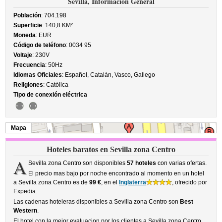
Sevilla, Información General
Población
: 704.198
Superficie
: 140,8 KM²
Moneda
: EUR
Código de teléfono
: 0034 95
Voltaje
: 230V
Frecuencia
: 50Hz
Idiomas Oficiales
: Español, Catalán, Vasco, Gallego
Religiones
: Católica
Tipo de conexión eléctrica
Mapa
Hoteles baratos en Sevilla zona Centro
A
Sevilla zona Centro son disponibles
57 hoteles
con varias ofertas.
El precio mas bajo por noche encontrado al momento en un hotel
a Sevilla zona Centro es de
99 €
, en el
Inglaterra
, ofrecido por
Expedia.
Las cadenas hoteleras disponibles a Sevilla zona Centro son
Best
Western
.
El hotel con la mejor evaluacion por los clientes a Sevilla zona Centro