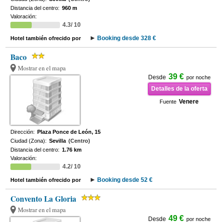
Distancia del centro:
960 m
Valoración:
4.3/ 10
Booking desde 328 €
Hotel también ofrecido por
Baco
Mostrar en el mapa
39 €
Desde
por noche
Detalles de la oferta
Venere
Fuente
Dirección:
Plaza Ponce de León, 15
Ciudad (Zona):
Sevilla
(Centro)
Distancia del centro:
1.76 km
Valoración:
4.2/ 10
Booking desde 52 €
Hotel también ofrecido por
Convento La Gloria
Mostrar en el mapa
49 €
Desde
por noche