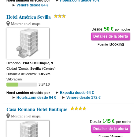
Hotels.com desde 76 €
Hotel también ofrecido por
Venere desde 84 €
Hotel América Sevilla
Mostrar en el mapa
50 €
Desde
por noche
Detalles de la oferta
Booking
Fuente
Dirección:
Plaza Del Duque, 9
Ciudad (Zona):
Sevilla
(Centro)
Distancia del centro:
1.85 km
Valoración:
3.8/ 10
Expedia desde 64 €
Hotel también ofrecido por
Hotels.com desde 64 €
Venere desde 172 €
Casa Romana Hotel Boutique
Mostrar en el mapa
145 €
Desde
por noche
Detalles de la oferta
Venere
Fuente