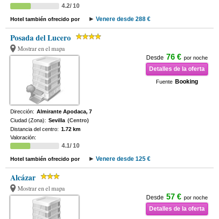
4.2/ 10
Venere desde 288 €
Hotel también ofrecido por
Posada del Lucero
Mostrar en el mapa
76 €
Desde
por noche
Detalles de la oferta
Booking
Fuente
Dirección:
Almirante Apodaca, 7
Ciudad (Zona):
Sevilla
(Centro)
Distancia del centro:
1.72 km
Valoración:
4.1/ 10
Venere desde 125 €
Hotel también ofrecido por
Alcázar
Mostrar en el mapa
57 €
Desde
por noche
Detalles de la oferta