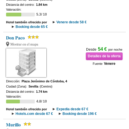
Distancia del centro:
1.84 km
Valoración:
5.3/ 10
Venere desde 58 €
Hotel también ofrecido por
Booking desde 65 €
Don Paco
Mostrar en el mapa
54 €
Desde
por noche
Detalles de la oferta
Venere
Fuente
Dirección:
Plaza Jerónimo de Córdoba, 4
Ciudad (Zona):
Sevilla
(Centro)
Distancia del centro:
1.74 km
Valoración:
4.8/ 10
Expedia desde 67 €
Hotel también ofrecido por
Hotels.com desde 67 €
Booking desde 196 €
Murillo