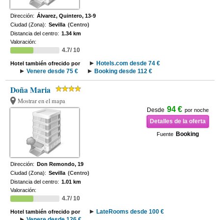
Dirección:
Álvarez, Quintero, 13-9
Ciudad (Zona):
Sevilla
(Centro)
Distancia del centro:
1.34 km
Valoración:
4.7/ 10
Hotels.com desde 74 €
Hotel también ofrecido por
Venere desde 75 €
Booking desde 112 €
Doña Maria
Mostrar en el mapa
94 €
Desde
por noche
Detalles de la oferta
Booking
Fuente
Dirección:
Don Remondo, 19
Ciudad (Zona):
Sevilla
(Centro)
Distancia del centro:
1.01 km
Valoración:
4.7/ 10
LateRooms desde 100 €
Hotel también ofrecido por
Venere desde 126 €