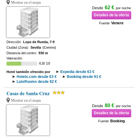
Mostrar en el mapa
62 €
Desde
por noche
Detalles de la oferta
Venere
Fuente
Dirección:
Lope de Rueda, 7-9
Ciudad (Zona):
Sevilla
(Centro)
Distancia del centro:
930 m
Valoración:
4.8/ 10
Expedia desde 63 €
Hotel también ofrecido por
Hotels.com desde 63 €
Booking desde 91 €
LateRooms desde 92 €
Casas de Santa Cruz
Mostrar en el mapa
80 €
Desde
por noche
Detalles de la oferta
Booking
Fuente