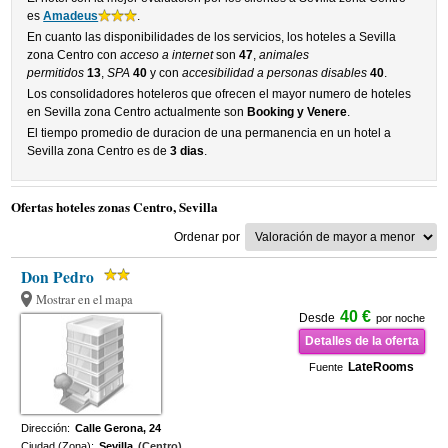
es
Amadeus
.
En cuanto las disponibilidades de los servicios, los hoteles a Sevilla
zona Centro con
acceso a internet
son
47
,
animales
permitidos
13
,
SPA
40
y con
accesibilidad a personas disables
40
.
Los consolidadores hoteleros que ofrecen el mayor numero de hoteles
en Sevilla zona Centro actualmente son
Booking y Venere
.
El tiempo promedio de duracion de una permanencia en un hotel a
Sevilla zona Centro es de
3 dias
.
Ofertas hoteles zonas Centro, Sevilla
Ordenar por
Don Pedro
Mostrar en el mapa
40 €
Desde
por noche
Detalles de la oferta
LateRooms
Fuente
Dirección:
Calle Gerona, 24
Ciudad (Zona):
Sevilla
(Centro)