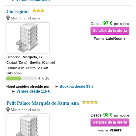
Corregidor
Mostrar en el mapa
97 €
Desde
por noche
Detalles de la oferta
LateRooms
Fuente
Dirección:
Morgado, 17
Ciudad (Zona):
Sevilla
(Centro)
Distancia del centro:
2.1 km
Valoración:
4.7/ 10
Booking desde 99 €
Hotel también ofrecido por
Venere desde 116 €
Petit Palace Marqués de Santa Ana
Mostrar en el mapa
98 €
Desde
por noche
Detalles de la oferta
Venere
Fuente