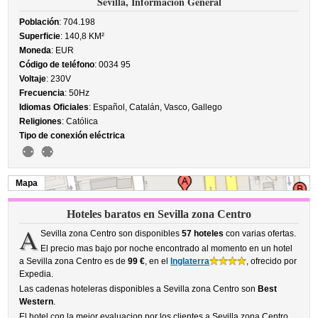
Sevilla, Información General
Población
: 704.198
Superficie
: 140,8 KM²
Moneda
: EUR
Código de teléfono
: 0034 95
Voltaje
: 230V
Frecuencia
: 50Hz
Idiomas Oficiales
: Español, Catalán, Vasco, Gallego
Religiones
: Católica
Tipo de conexión eléctrica
Mapa
Hoteles baratos en Sevilla zona Centro
A
Sevilla zona Centro son disponibles
57 hoteles
con varias ofertas.
El precio mas bajo por noche encontrado al momento en un hotel
a Sevilla zona Centro es de
99 €
, en el
Inglaterra
, ofrecido por
Expedia.
Las cadenas hoteleras disponibles a Sevilla zona Centro son
Best
Western
.
El hotel con la mejor evaluacion por los clientes a Sevilla zona Centro