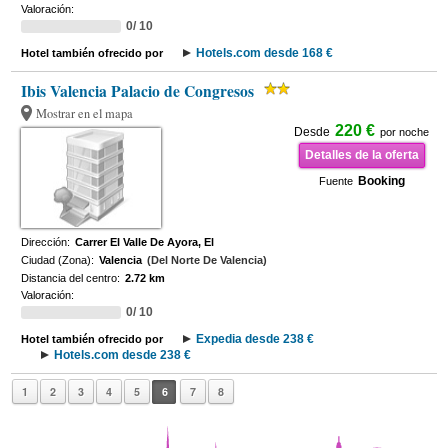
Valoración:
0/ 10
Hotels.com desde 168 €
Hotel también ofrecido por
Ibis Valencia Palacio de Congresos
Mostrar en el mapa
220 €
Desde
por noche
Detalles de la oferta
Booking
Fuente
Dirección:
Carrer El Valle De Ayora, El
Ciudad (Zona):
Valencia
(Del Norte De Valencia)
Distancia del centro:
2.72 km
Valoración:
0/ 10
Expedia desde 238 €
Hotel también ofrecido por
Hotels.com desde 238 €
1
2
3
4
5
6
7
8