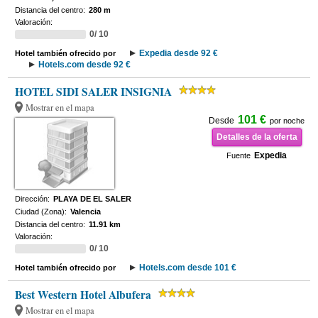
Distancia del centro:
280 m
Valoración:
0/ 10
Expedia desde 92 €
Hotel también ofrecido por
Hotels.com desde 92 €
HOTEL SIDI SALER INSIGNIA
Mostrar en el mapa
101 €
Desde
por noche
Detalles de la oferta
Expedia
Fuente
Dirección:
PLAYA DE EL SALER
Ciudad (Zona):
Valencia
Distancia del centro:
11.91 km
Valoración:
0/ 10
Hotels.com desde 101 €
Hotel también ofrecido por
Best Western Hotel Albufera
Mostrar en el mapa