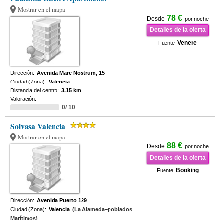
Mostrar en el mapa
78 €
Desde
por noche
Detalles de la oferta
Venere
Fuente
Dirección:
Avenida Mare Nostrum, 15
Ciudad (Zona):
Valencia
Distancia del centro:
3.15 km
Valoración:
0/ 10
Solvasa Valencia
Mostrar en el mapa
88 €
Desde
por noche
Detalles de la oferta
Booking
Fuente
Dirección:
Avenida Puerto 129
Ciudad (Zona):
Valencia
(La Alameda–poblados
Marítimos)