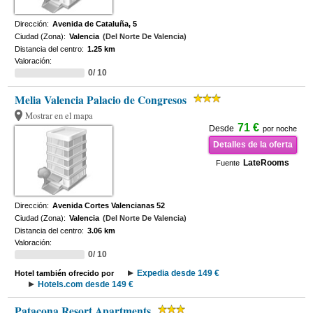
Dirección:
Avenida de Cataluña, 5
Ciudad (Zona):
Valencia
(Del Norte De Valencia)
Distancia del centro:
1.25 km
Valoración:
0/ 10
Melia Valencia Palacio de Congresos
Mostrar en el mapa
71 €
Desde
por noche
Detalles de la oferta
LateRooms
Fuente
Dirección:
Avenida Cortes Valencianas 52
Ciudad (Zona):
Valencia
(Del Norte De Valencia)
Distancia del centro:
3.06 km
Valoración:
0/ 10
Expedia desde 149 €
Hotel también ofrecido por
Hotels.com desde 149 €
Patacona Resort Apartments