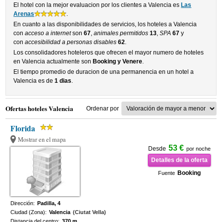
El hotel con la mejor evaluacion por los clientes a Valencia es
Las
Arenas
.
En cuanto a las disponibilidades de servicios, los hoteles a Valencia
con
acceso a internet
son
67
,
animales permitidos
13
,
SPA
67
y
con
accesibilidad a personas disables
62
.
Los consolidadores hoteleros que ofrecen el mayor numero de hoteles
en Valencia actualmente son
Booking y Venere
.
El tiempo promedio de duracion de una permanencia en un hotel a
Valencia es de
1 dias
.
Ofertas hoteles Valencia
Ordenar por
Florida
Mostrar en el mapa
53 €
Desde
por noche
Detalles de la oferta
Booking
Fuente
Dirección:
Padilla, 4
Ciudad (Zona):
Valencia
(Ciutat Vella)
Distancia del centro:
370 m