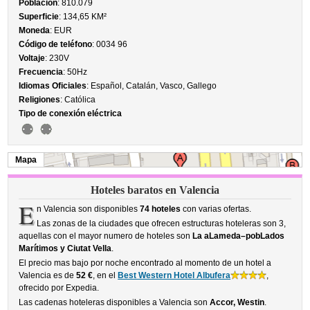
Población
: 810.079
Superficie
: 134,65 KM²
Moneda
: EUR
Código de teléfono
: 0034 96
Voltaje
: 230V
Frecuencia
: 50Hz
Idiomas Oficiales
: Español, Catalán, Vasco, Gallego
Religiones
: Católica
Tipo de conexión eléctrica
Mapa
Hoteles baratos en Valencia
E
n Valencia son disponibles
74 hoteles
con varias ofertas.
Las zonas de la ciudades que ofrecen estructuras hoteleras son 3,
aquellas con el mayor numero de hoteles son
La aLameda–pobLados
Marítimos y Ciutat Vella
.
El precio mas bajo por noche encontrado al momento de un hotel a
Valencia es de
52 €
, en el
Best Western Hotel Albufera
,
ofrecido por Expedia.
Las cadenas hoteleras disponibles a Valencia son
Accor, Westin
.