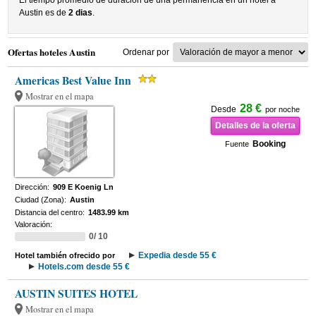
El tiempo promedio de duracion de una permanencia en un hotel a
Austin es de
2 dias
.
Ofertas hoteles Austin
Ordenar por
Americas Best Value Inn
Mostrar en el mapa
28 €
Desde
por noche
Detalles de la oferta
Booking
Fuente
Dirección:
909 E Koenig Ln
Ciudad (Zona):
Austin
Distancia del centro:
1483.99 km
Valoración:
0/ 10
Expedia desde 55 €
Hotel también ofrecido por
Hotels.com desde 55 €
AUSTIN SUITES HOTEL
Mostrar en el mapa