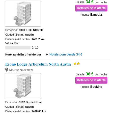
34 €
Desde
por noche
Detalles de la oferta
Expedia
Fuente
Dirección:
8300 IH 35 NORTH
Ciudad (Zona):
Austin
Distancia del centro:
1481.2 km
Valoración:
0/ 10
Hotels.com desde 34 €
Hotel también ofrecido por
Econo Lodge Arboretum North Austin
Mostrar en el mapa
36 €
Desde
por noche
Detalles de la oferta
Booking
Fuente
Dirección:
9102 Burnet Road
Ciudad (Zona):
Austin
Distancia del centro:
1478.03 km