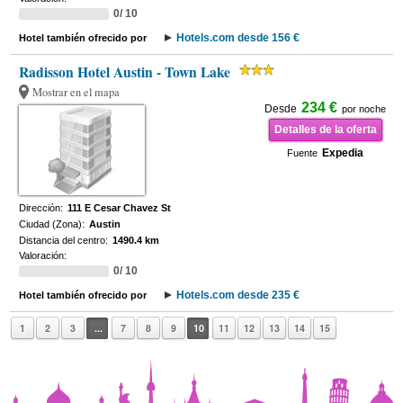
0/ 10
Hotels.com desde 156 €
Hotel también ofrecido por
Radisson Hotel Austin - Town Lake
Mostrar en el mapa
234 €
Desde
por noche
Detalles de la oferta
Expedia
Fuente
Dirección:
111 E Cesar Chavez St
Ciudad (Zona):
Austin
Distancia del centro:
1490.4 km
Valoración:
0/ 10
Hotels.com desde 235 €
Hotel también ofrecido por
1
2
3
...
7
8
9
10
11
12
13
14
15