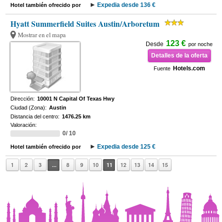
Expedia desde 136 €
Hotel también ofrecido por
Hyatt Summerfield Suites Austin/Arboretum
Mostrar en el mapa
123 €
Desde
por noche
Detalles de la oferta
Hotels.com
Fuente
Dirección:
10001 N Capital Of Texas Hwy
Ciudad (Zona):
Austin
Distancia del centro:
1476.25 km
Valoración:
0/ 10
Expedia desde 125 €
Hotel también ofrecido por
1
2
3
...
8
9
10
11
12
13
14
15