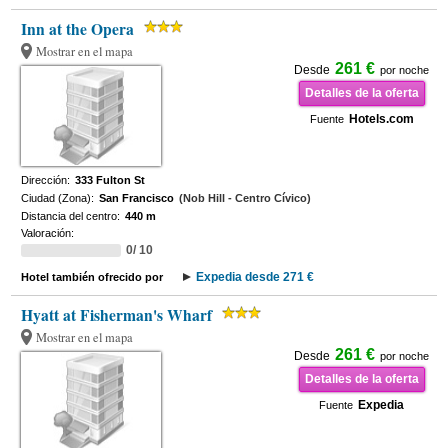
Inn at the Opera
Mostrar en el mapa
261 €
Desde
por noche
Detalles de la oferta
Hotels.com
Fuente
Dirección:
333 Fulton St
Ciudad (Zona):
San Francisco
(Nob Hill - Centro Cívico)
Distancia del centro:
440 m
Valoración:
0/ 10
Expedia desde 271 €
Hotel también ofrecido por
Hyatt at Fisherman's Wharf
Mostrar en el mapa
261 €
Desde
por noche
Detalles de la oferta
Expedia
Fuente