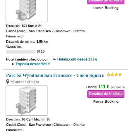
Detalles de la oferta
Booking
Fuente
Dirección:
524 Sutter St
Ciudad (Zona):
San Francisco
(Chinatown - Distrito
Financiero)
Distancia del centro:
1.58 km
Valoración:
0/ 10
Hotels.com desde 173 €
Hotel también ofrecido por
Expedia desde 589 €
Parc 55 Wyndham San Francisco - Union Square
Mostrar en el mapa
111 €
Desde
por noche
Detalles de la oferta
Booking
Fuente
Dirección:
55 Cyril Magnin St
Ciudad (Zona):
San Francisco
(Chinatown - Distrito
Financiero)