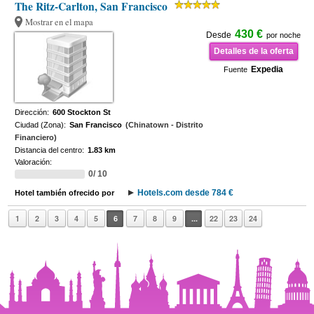
The Ritz-Carlton, San Francisco
Mostrar en el mapa
430 €
Desde
por noche
Detalles de la oferta
Expedia
Fuente
Dirección:
600 Stockton St
Ciudad (Zona):
San Francisco
(Chinatown - Distrito
Financiero)
Distancia del centro:
1.83 km
Valoración:
0/ 10
Hotels.com desde 784 €
Hotel también ofrecido por
1
2
3
4
5
6
7
8
9
...
22
23
24