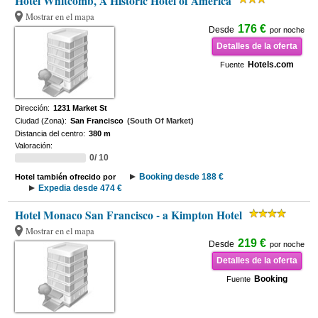
Hotel Whitcomb, A Historic Hotel of America
Mostrar en el mapa
176 €
Desde
por noche
Detalles de la oferta
Hotels.com
Fuente
Dirección:
1231 Market St
Ciudad (Zona):
San Francisco
(South Of Market)
Distancia del centro:
380 m
Valoración:
0/ 10
Booking desde 188 €
Hotel también ofrecido por
Expedia desde 474 €
Hotel Monaco San Francisco - a Kimpton Hotel
Mostrar en el mapa
219 €
Desde
por noche
Detalles de la oferta
Booking
Fuente