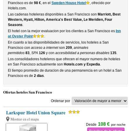
Francisco es de
98 €
, en el
Sweden House Hotel
, ofrecido por
Hotels.com.
Las cadenas hoteleras disponibles a San Francisco son
Marriott, Best
Western, Hyatt, Hilton, America's Best Value, Le Meridien, Four
Seasons
.
El hotel con la mejor evaluacion por los clientes a San Francisco es
Inn
at Oyster Point
.
En cuanto a las disponibilidades de servicios, los hoteles a San
Francisco con
acceso a internet
son
209
,
animales
permitidos
83
,
SPA
126
y con
accesibilidad a personas disables
135
.
Los consolidadores hoteleros que ofrecen el mayor numero de hoteles
en San Francisco actualmente son
Hotels.com y Expedia
.
El tiempo promedio de duracion de una permanencia en un hotel a San
Francisco es de
2 dias
.
Ofertas hoteles San Francisco
Ordenar por
Larkspur Hotel Union Square
Mostrar en el mapa
108 €
Desde
por noche