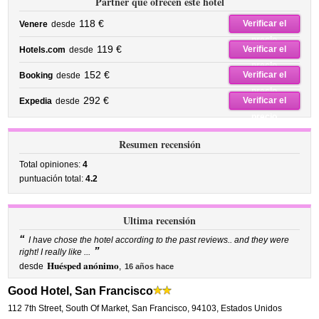
Partner que ofrecen este hotel
118 €
Verificar el
Venere
desde
precio
119 €
Verificar el
Hotels.com
desde
precio
152 €
Verificar el
Booking
desde
precio
292 €
Verificar el
Expedia
desde
precio
Resumen recensión
Total opiniones:
4
puntuación total:
4.2
Ultima recensión
“
I have chose the hotel according to the past reviews.. and they were
”
right! I really like ...
Huésped anónimo
desde
,
16 años hace
Good Hotel, San Francisco
112 7th Street
,
South Of Market,
San Francisco
,
94103,
Estados Unidos