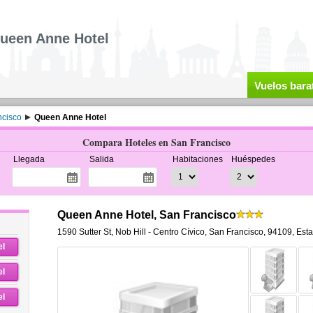
ueen Anne Hotel
Vuelos bara
ncisco
Queen Anne Hotel
Compara Hoteles en San Francisco
Llegada
Salida
Habitaciones
Huéspedes
Queen Anne Hotel, San Francisco
1590 Sutter St
,
Nob Hill - Centro Cívico,
San Francisco
,
94109,
Est
el
el
el