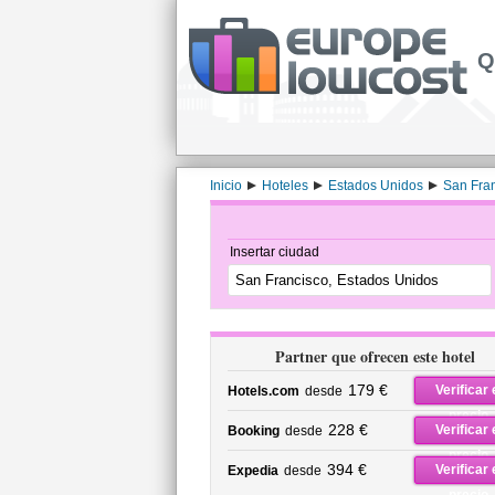
Q
Inicio
Hoteles
Estados Unidos
San Fra
Insertar ciudad
Partner que ofrecen este hotel
179 €
Verificar 
Hotels.com
desde
precio
228 €
Verificar 
Booking
desde
precio
394 €
Verificar 
Expedia
desde