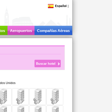
Español
|
tos
Aeropuertos
Compañías Aéreas
ados Unidos