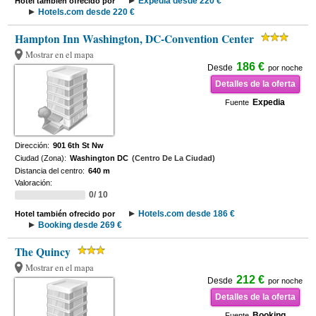
Expedia desde 220 €
Hotel también ofrecido por
Hotels.com desde 220 €
Hampton Inn Washington, DC-Convention Center
Mostrar en el mapa
186 €
Desde
por noche
Detalles de la oferta
Expedia
Fuente
Dirección:
901 6th St Nw
Ciudad (Zona):
Washington DC
(Centro De La Ciudad)
Distancia del centro:
640 m
Valoración:
0/ 10
Hotels.com desde 186 €
Hotel también ofrecido por
Booking desde 269 €
The Quincy
Mostrar en el mapa
212 €
Desde
por noche
Detalles de la oferta
Booking
Fuente