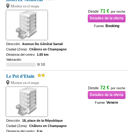
Mostrar en el mapa
71 €
Desde
por noche
Detalles de la oferta
Booking
Fuente
Dirección:
Avenue Du Général Sarrail
Ciudad (Zona):
Châlons en Champagne
Distancia del centro:
1.65 km
Valoración:
0/ 10
Le Pot d'Etain
Mostrar en el mapa
72 €
Desde
por noche
Detalles de la oferta
Venere
Fuente
Dirección:
18, place de la République
Ciudad (Zona):
Châlons en Champagne
Distancia del centro:
0 m