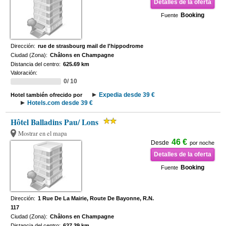
Detalles de la oferta
Booking
Fuente
Dirección:
rue de strasbourg mail de l'hippodrome
Ciudad (Zona):
Châlons en Champagne
Distancia del centro:
625.69 km
Valoración:
0/ 10
Expedia desde 39 €
Hotel también ofrecido por
Hotels.com desde 39 €
Hôtel Balladins Pau/ Lons
Mostrar en el mapa
46 €
Desde
por noche
Detalles de la oferta
Booking
Fuente
Dirección:
1 Rue De La Mairie, Route De Bayonne, R.N.
117
Ciudad (Zona):
Châlons en Champagne
Distancia del centro:
627.39 km