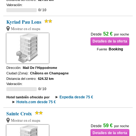
Valoración:
0/ 10
Kyriad Pau Lons
Mostrar en el mapa
52 €
Desde
por noche
Detalles de la oferta
Booking
Fuente
Dirección:
Mail De l'Hippodrome
Ciudad (Zona):
Châlons en Champagne
Distancia del centro:
624.32 km
Valoración:
0/ 10
Expedia desde 75 €
Hotel también ofrecido por
Hotels.com desde 75 €
Sainte Croix
Mostrar en el mapa
59 €
Desde
por noche
Detalles de la oferta