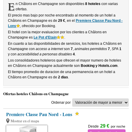
E
n Châlons en Champagne son disponibles
8 hoteles
con varias
ofertas.
El precio mas bajo por noche encontrado al momento de un hotel a
Châlons en Champagne es de
29 €
, en el
Premiere Classe Pau Nord -
Lons
, ofrecido por Booking.
El hotel con la mejor evaluacion por los clientes a Châlons en
Champagne es
Le Pot d'Etain
.
En cuanto a las disponibilidades de servicios, los hoteles a Châlons en
Champagne con
acceso a internet
son
7
,
animales permitidos
7
,
SPA
1
y con
accesibilidad a personas disables
4
.
Los consolidadores hoteleros que ofrecen el mayor numero de hoteles
en Châlons en Champagne actualmente son
Booking y Hotels.com
.
El tiempo promedio de duracion de una permanencia en un hotel a
Châlons en Champagne es de
2 dias
.
Ofertas hoteles Châlons en Champagne
Ordenar por
Premiere Classe Pau Nord - Lons
Mostrar en el mapa
29 €
Desde
por noche