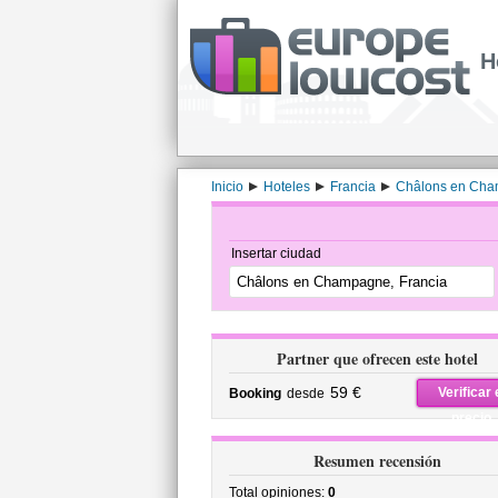
H
Inicio
Hoteles
Francia
Châlons en Ch
Insertar ciudad
Partner que ofrecen este hotel
59 €
Verificar 
Booking
desde
precio
Resumen recensión
Total opiniones:
0