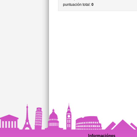
puntuación total:
0
Informaciónes