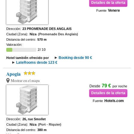
Detalles de la oferta
Venere
Fuente
Dirección:
23 PROMENADE DES ANGLAIS
Ciudad (Zona):
Niza
(Promenade Des Anglais)
Distancia del centro:
570 m
Valoración:
2/ 10
Booking desde 90 €
Hotel también ofrecido por
LateRooms desde 123 €
Apogia
Mostrar en el mapa
79 €
Desde
por noche
Detalles de la oferta
Hotels.com
Fuente
Dirección:
26, rue Smollet
Ciudad (Zona):
Niza
(Port - Riquier)
Distancia del centro:
380 m