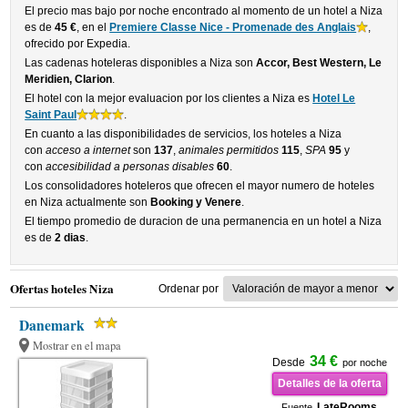
El precio mas bajo por noche encontrado al momento de un hotel a Niza
es de
45 €
, en el
Premiere Classe Nice - Promenade des Anglais
,
ofrecido por Expedia.
Las cadenas hoteleras disponibles a Niza son
Accor, Best Western, Le
Meridien, Clarion
.
El hotel con la mejor evaluacion por los clientes a Niza es
Hotel Le
Saint Paul
.
En cuanto a las disponibilidades de servicios, los hoteles a Niza
con
acceso a internet
son
137
,
animales permitidos
115
,
SPA
95
y
con
accesibilidad a personas disables
60
.
Los consolidadores hoteleros que ofrecen el mayor numero de hoteles
en Niza actualmente son
Booking y Venere
.
El tiempo promedio de duracion de una permanencia en un hotel a Niza
es de
2 dias
.
Ofertas hoteles Niza
Ordenar por
Danemark
Mostrar en el mapa
34 €
Desde
por noche
Detalles de la oferta
LateRooms
Fuente