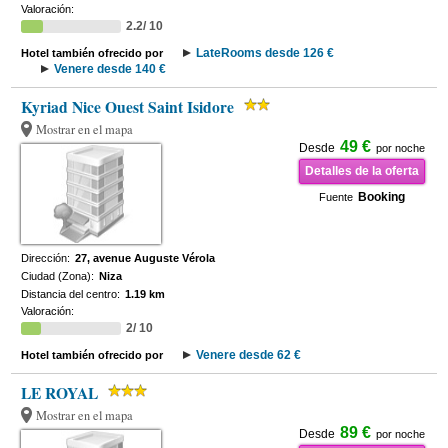
Valoración:
2.2/ 10
LateRooms desde 126 €
Hotel también ofrecido por
Venere desde 140 €
Kyriad Nice Ouest Saint Isidore
Mostrar en el mapa
49 €
Desde
por noche
Detalles de la oferta
Booking
Fuente
Dirección:
27, avenue Auguste Vérola
Ciudad (Zona):
Niza
Distancia del centro:
1.19 km
Valoración:
2/ 10
Venere desde 62 €
Hotel también ofrecido por
LE ROYAL
Mostrar en el mapa
89 €
Desde
por noche