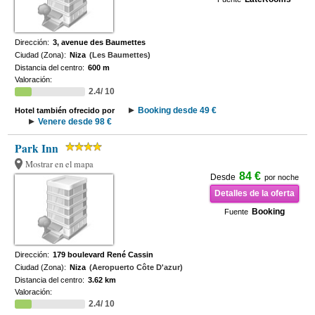
Dirección:
3, avenue des Baumettes
Ciudad (Zona):
Niza
(Les Baumettes)
Distancia del centro:
600 m
Valoración:
2.4/ 10
Booking desde 49 €
Hotel también ofrecido por
Venere desde 98 €
Park Inn
Mostrar en el mapa
84 €
Desde
por noche
Detalles de la oferta
Booking
Fuente
Dirección:
179 boulevard René Cassin
Ciudad (Zona):
Niza
(Aeropuerto Côte D'azur)
Distancia del centro:
3.62 km
Valoración:
2.4/ 10