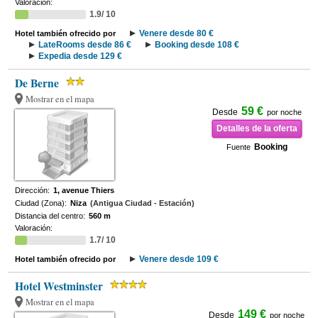
Valoración:
1.9/ 10
Venere desde 80 €
Hotel también ofrecido por
LateRooms desde 86 €
Booking desde 108 €
Expedia desde 129 €
De Berne
Mostrar en el mapa
59 €
Desde
por noche
Detalles de la oferta
Booking
Fuente
Dirección:
1, avenue Thiers
Ciudad (Zona):
Niza
(Antigua Ciudad - Estación)
Distancia del centro:
560 m
Valoración:
1.7/ 10
Venere desde 109 €
Hotel también ofrecido por
Hotel Westminster
Mostrar en el mapa
149 €
Desde
por noche