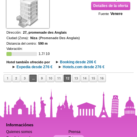
Detalles de la oferta
Venere
Fuente
Dirección:
27, promenade des Anglais
Ciudad (Zona):
Niza
(Promenade Des Anglais)
Distancia del centro:
590 m
Valoración:
1.7/ 10
Booking desde 206 €
Hotel también ofrecido por
Expedia desde 276 €
Hotels.com desde 276 €
1
2
3
...
9
10
11
12
13
14
15
16
Informaciónes
Quienes somos
Prensa