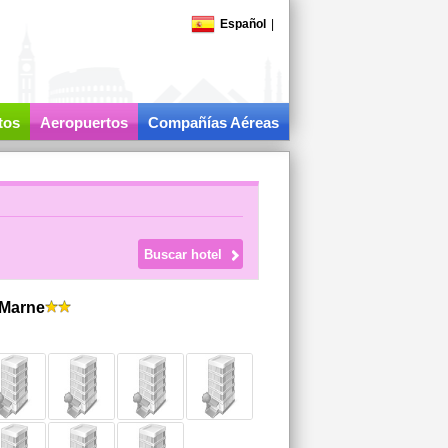
Español
|
tos
Aeropuertos
Compañías Aéreas
 Marne