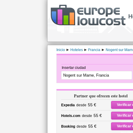
H
Inicio
Hoteles
Francia
Nogent sur Marn
Insertar ciudad
Partner que ofrecen este hotel
55 €
Verificar 
Expedia
desde
precio
55 €
Verificar 
Hotels.com
desde
precio
55 €
Verificar 
Booking
desde