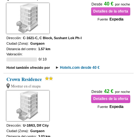
40 €
Desde
por noche
Detalles de la oferta
Expedia
Fuente
Dirección:
C-1621-C, C Block, Sushant Lok Ph-I
Ciudad (Zona):
Gurgaon
Distancia del centro:
1.57 km
Valoración:
0/ 10
Hotels.com desde 40 €
Hotel también ofrecido por
Crown Residence
Mostrar en el mapa
42 €
Desde
por noche
Detalles de la oferta
Expedia
Fuente
Dirección:
U-18/63, Dlf City
Ciudad (Zona):
Gurgaon
Distancia del centro:
3.03 km