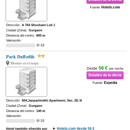
Hotels.com
Fuente
Dirección:
A 764 Shushant Lok 1
Ciudad (Zona):
Gurgaon
Distancia del centro:
800 m
Valoración:
0/ 10
Park Daffodils
Mostrar en el mapa
56 €
Desde
por noche
Detalles de la oferta
Expedia
Fuente
Dirección:
604,Janpartinidhi Apartment, Sec. 28, N
Ciudad (Zona):
Gurgaon
Distancia del centro:
140 m
Valoración:
0/ 10
Hotels.com desde 56 €
Hotel también ofrecido por