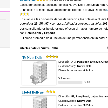
Las cadenas hoteleras disponibles a Nueva Delhi son
Le Meridien,
El hotel con la mejor evaluacion por los clientes a Nueva Delhi es
L
.
En cuanto a las disponibilidades de servicios, los hoteles a Nueva
permitidos
25
,
SPA
97
y con
accesibilidad a personas disables
105
Los consolidadores hoteleros que ofrecen el mayor numero de hot
son
Hotels.com y Expedia
.
El tiempo promedio de duracion de una permanencia en un hotel a
Ofertas hoteles Nueva Delhi
Te New Delhi
Dirección:
A-3, Pamposh Enclave, Great
Ciudad (Zona):
Nueva Delhi
Distancia del centro:
6.14 km
Valoración:
0/ 10
Hotel Bellvue
Dirección:
52, Ring Road, Lajpat Nagar-I
Ciudad (Zona):
Nueva Delhi
Distancia del centro:
3.85 km