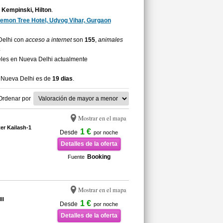
 Kempinski, Hilton
.
emon Tree Hotel, Udyog Vihar, Gurgaon
 Delhi con
acceso a internet
son
155
,
animales
.
eles en Nueva Delhi actualmente
 Nueva Delhi es de
19 dias
.
Ordenar por
Mostrar en el mapa
er Kailash-1
1 €
Desde
por noche
Detalles de la oferta
Booking
Fuente
Mostrar en el mapa
II
1 €
Desde
por noche
Detalles de la oferta