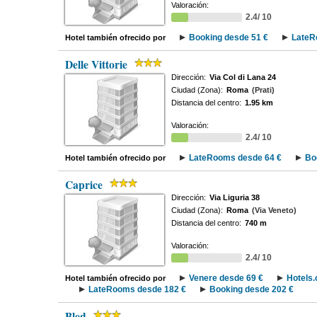
Valoración:
2.4/ 10
Booking desde 51 €
LateR
Hotel también ofrecido por
Delle Vittorie
Dirección:
Via Col di Lana 24
Ciudad (Zona):
Roma
(Prati)
Distancia del centro:
1.95 km
Valoración:
2.4/ 10
LateRooms desde 64 €
Bo
Hotel también ofrecido por
Caprice
Dirección:
Via Liguria 38
Ciudad (Zona):
Roma
(Via Veneto)
Distancia del centro:
740 m
Valoración:
2.4/ 10
Venere desde 69 €
Hotels
Hotel también ofrecido por
LateRooms desde 182 €
Booking desde 202 €
Bled