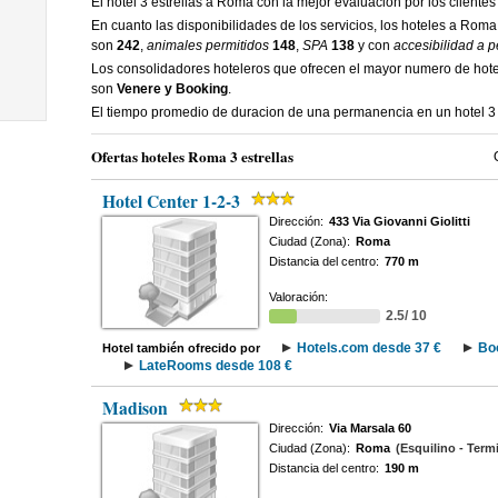
El hotel 3 estrellas a Roma con la mejor evaluacion por los cliente
En cuanto las disponibilidades de los servicios, los hoteles a Roma
son
242
,
animales permitidos
148
,
SPA
138
y con
accesibilidad a 
Los consolidadores hoteleros que ofrecen el mayor numero de hote
son
Venere y Booking
.
El tiempo promedio de duracion de una permanencia en un hotel 3
Ofertas hoteles Roma 3 estrellas
Hotel Center 1-2-3
Dirección:
433 Via Giovanni Giolitti
Ciudad (Zona):
Roma
Distancia del centro:
770 m
Valoración:
2.5/ 10
Hotels.com desde 37 €
Bo
Hotel también ofrecido por
LateRooms desde 108 €
Madison
Dirección:
Via Marsala 60
Ciudad (Zona):
Roma
(Esquilino - Termi
Distancia del centro:
190 m