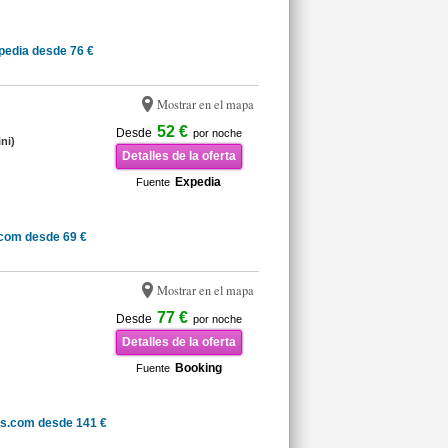
pedia desde 76 €
Mostrar en el mapa
52 €
Desde
por noche
ni)
Detalles de la oferta
Expedia
Fuente
com desde 69 €
Mostrar en el mapa
77 €
Desde
por noche
Detalles de la oferta
Booking
Fuente
ls.com desde 141 €