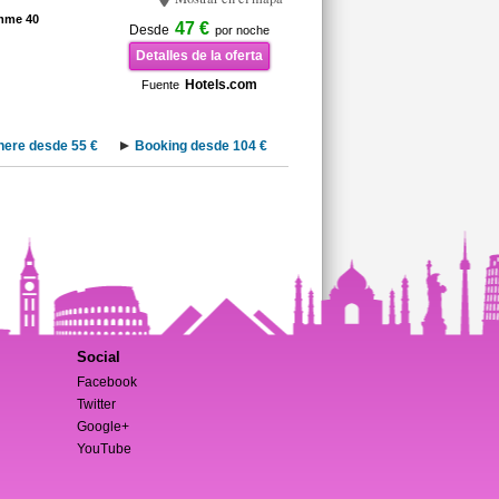
emme 40
47 €
Desde
por noche
Detalles de la oferta
Hotels.com
Fuente
nere desde 55 €
Booking desde 104 €
Social
Facebook
Twitter
Google+
YouTube