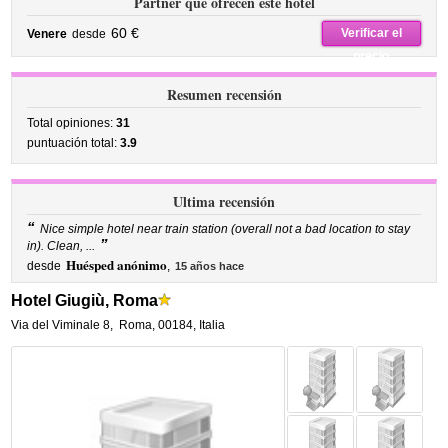
Partner que ofrecen este hotel
60 €
Verificar el
Venere
desde
precio
Resumen recensión
Total opiniones:
31
puntuación total:
3.9
Ultima recensión
“
Nice simple hotel near train station (overall not a bad location to stay
”
in). Clean, ...
Huésped anónimo
desde
,
15 años hace
Hotel Giugiù, Roma
Via del Viminale 8
,
Roma
,
00184,
Italia