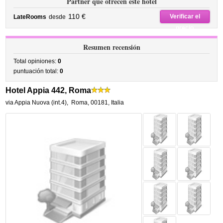
Partner que ofrecen este hotel
110 €
Verificar el
LateRooms
desde
precio
Resumen recensión
Total opiniones:
0
puntuación total:
0
Hotel Appia 442, Roma
via Appia Nuova (int.4)
,
Roma
,
00181,
Italia