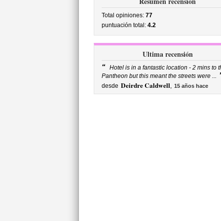
Resumen recensión
Total opiniones:
77
puntuación total:
4.2
Ultima recensión
“
Hotel is in a fantastic location - 2 mins to 
Pantheon but this meant the streets were ...
Deirdre Caldwell
desde
,
15 años hace