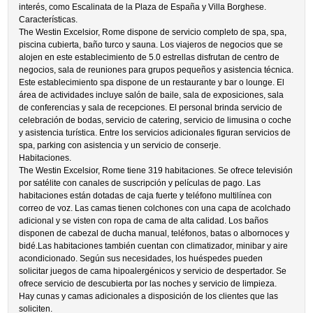
interés, como Escalinata de la Plaza de España y Villa Borghese.
Características.
The Westin Excelsior, Rome dispone de servicio completo de spa, spa,
piscina cubierta, baño turco y sauna. Los viajeros de negocios que se
alojen en este establecimiento de 5.0 estrellas disfrutan de centro de
negocios, sala de reuniones para grupos pequeños y asistencia técnica.
Este establecimiento spa dispone de un restaurante y bar o lounge. El
área de actividades incluye salón de baile, sala de exposiciones, sala
de conferencias y sala de recepciones. El personal brinda servicio de
celebración de bodas, servicio de catering, servicio de limusina o coche
y asistencia turística. Entre los servicios adicionales figuran servicios de
spa, parking con asistencia y un servicio de conserje.
Habitaciones.
The Westin Excelsior, Rome tiene 319 habitaciones. Se ofrece televisión
por satélite con canales de suscripción y películas de pago. Las
habitaciones están dotadas de caja fuerte y teléfono multilínea con
correo de voz. Las camas tienen colchones con una capa de acolchado
adicional y se visten con ropa de cama de alta calidad. Los baños
disponen de cabezal de ducha manual, teléfonos, batas o albornoces y
bidé.Las habitaciones también cuentan con climatizador, minibar y aire
acondicionado. Según sus necesidades, los huéspedes pueden
solicitar juegos de cama hipoalergénicos y servicio de despertador. Se
ofrece servicio de descubierta por las noches y servicio de limpieza.
Hay cunas y camas adicionales a disposición de los clientes que las
soliciten.