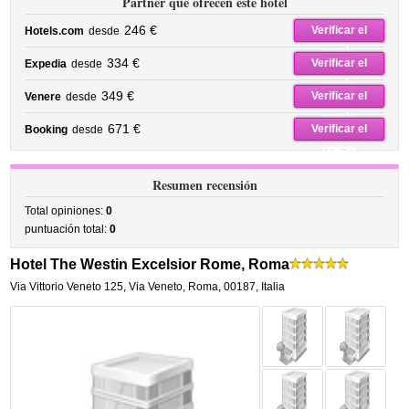
Partner que ofrecen este hotel
246 €
Verificar el
Hotels.com
desde
precio
334 €
Verificar el
Expedia
desde
precio
349 €
Verificar el
Venere
desde
precio
671 €
Verificar el
Booking
desde
precio
Resumen recensión
Total opiniones:
0
puntuación total:
0
Hotel The Westin Excelsior Rome, Roma
Via Vittorio Veneto 125
,
Via Veneto,
Roma
,
00187,
Italia