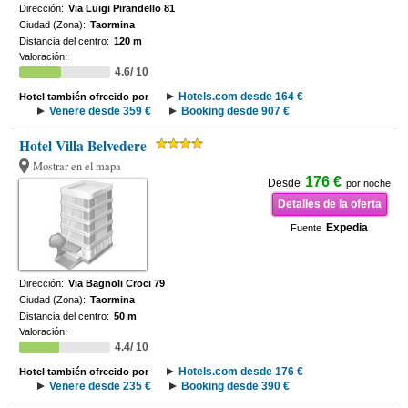
Dirección:
Via Luigi Pirandello 81
Ciudad (Zona):
Taormina
Distancia del centro:
120 m
Valoración:
4.6/ 10
Hotels.com desde 164 €
Hotel también ofrecido por
Venere desde 359 €
Booking desde 907 €
Hotel Villa Belvedere
Mostrar en el mapa
176 €
Desde
por noche
Detalles de la oferta
Expedia
Fuente
Dirección:
Via Bagnoli Croci 79
Ciudad (Zona):
Taormina
Distancia del centro:
50 m
Valoración:
4.4/ 10
Hotels.com desde 176 €
Hotel también ofrecido por
Venere desde 235 €
Booking desde 390 €