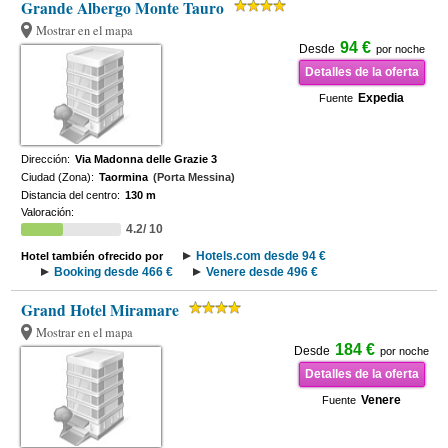
Grande Albergo Monte Tauro
Mostrar en el mapa
94 €
Desde
por noche
Detalles de la oferta
Expedia
Fuente
Dirección:
Via Madonna delle Grazie 3
Ciudad (Zona):
Taormina
(Porta Messina)
Distancia del centro:
130 m
Valoración:
4.2/ 10
Hotels.com desde 94 €
Hotel también ofrecido por
Booking desde 466 €
Venere desde 496 €
Grand Hotel Miramare
Mostrar en el mapa
184 €
Desde
por noche
Detalles de la oferta
Venere
Fuente