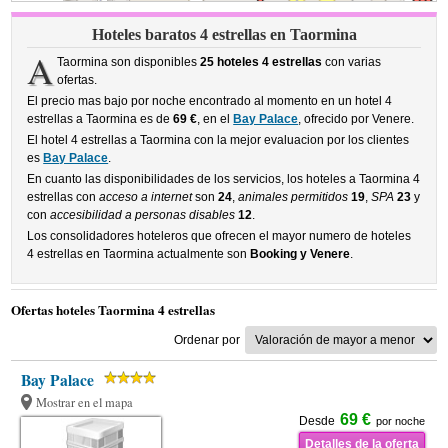
Hoteles baratos 4 estrellas en Taormina
A
Taormina son disponibles
25 hoteles 4 estrellas
con varias
ofertas.
El precio mas bajo por noche encontrado al momento en un hotel 4
estrellas a Taormina es de
69 €
, en el
Bay Palace
, ofrecido por Venere.
El hotel 4 estrellas a Taormina con la mejor evaluacion por los clientes
es
Bay Palace
.
En cuanto las disponibilidades de los servicios, los hoteles a Taormina 4
estrellas con
acceso a internet
son
24
,
animales permitidos
19
,
SPA
23
y
con
accesibilidad a personas disables
12
.
Los consolidadores hoteleros que ofrecen el mayor numero de hoteles
4 estrellas en Taormina actualmente son
Booking y Venere
.
Ofertas hoteles Taormina 4 estrellas
Ordenar por
Bay Palace
Mostrar en el mapa
69 €
Desde
por noche
Detalles de la oferta