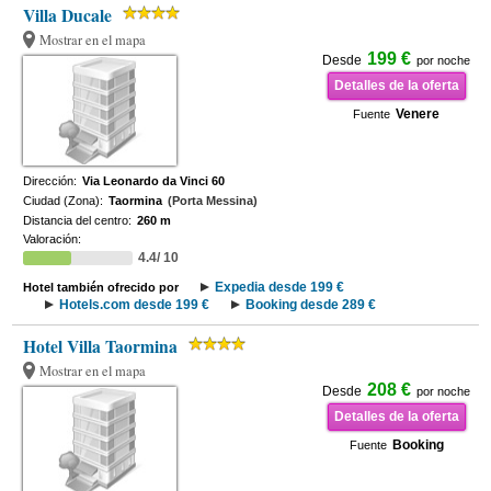
Villa Ducale
Mostrar en el mapa
199 €
Desde
por noche
Detalles de la oferta
Venere
Fuente
Dirección:
Via Leonardo da Vinci 60
Ciudad (Zona):
Taormina
(Porta Messina)
Distancia del centro:
260 m
Valoración:
4.4/ 10
Expedia desde 199 €
Hotel también ofrecido por
Hotels.com desde 199 €
Booking desde 289 €
Hotel Villa Taormina
Mostrar en el mapa
208 €
Desde
por noche
Detalles de la oferta
Booking
Fuente