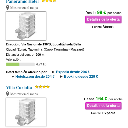
Panoramic Hotel
Mostrar en el mapa
99 €
Desde
por noche
Detalles de la oferta
Venere
Fuente
Dirección:
Via Nazionale 196/B, Località Isola Bella
Ciudad (Zona):
Taormina
(Capo Taormina - Mazzarò)
Distancia del centro:
200 m
Valoración:
4.7/ 10
Expedia desde 204 €
Hotel también ofrecido por
Hotels.com desde 204 €
Booking desde 229 €
Villa Carlotta
Mostrar en el mapa
164 €
Desde
por noche
Detalles de la oferta
Expedia
Fuente