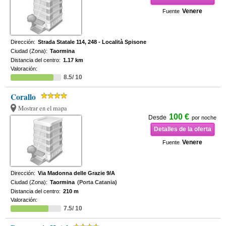
Venere
Fuente
Dirección:
Strada Statale 114, 248 - Località Spisone
Ciudad (Zona):
Taormina
Distancia del centro:
1.17 km
Valoración:
8.5/ 10
Corallo
Mostrar en el mapa
100 €
Desde
por noche
Detalles de la oferta
Venere
Fuente
Dirección:
Via Madonna delle Grazie 9/A
Ciudad (Zona):
Taormina
(Porta Catania)
Distancia del centro:
210 m
Valoración:
7.5/ 10