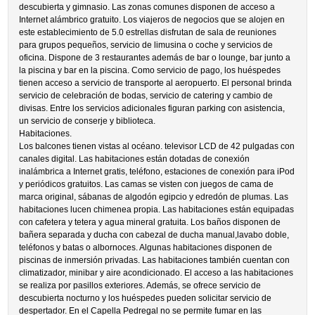
descubierta y gimnasio. Las zonas comunes disponen de acceso a
Internet alámbrico gratuito. Los viajeros de negocios que se alojen en
este establecimiento de 5.0 estrellas disfrutan de sala de reuniones
para grupos pequeños, servicio de limusina o coche y servicios de
oficina. Dispone de 3 restaurantes además de bar o lounge, bar junto a
la piscina y bar en la piscina. Como servicio de pago, los huéspedes
tienen acceso a servicio de transporte al aeropuerto. El personal brinda
servicio de celebración de bodas, servicio de catering y cambio de
divisas. Entre los servicios adicionales figuran parking con asistencia,
un servicio de conserje y biblioteca.
Habitaciones.
Los balcones tienen vistas al océano. televisor LCD de 42 pulgadas con
canales digital. Las habitaciones están dotadas de conexión
inalámbrica a Internet gratis, teléfono, estaciones de conexión para iPod
y periódicos gratuitos. Las camas se visten con juegos de cama de
marca original, sábanas de algodón egipcio y edredón de plumas. Las
habitaciones lucen chimenea propia. Las habitaciones están equipadas
con cafetera y tetera y agua mineral gratuita. Los baños disponen de
bañera separada y ducha con cabezal de ducha manual,lavabo doble,
teléfonos y batas o albornoces. Algunas habitaciones disponen de
piscinas de inmersión privadas. Las habitaciones también cuentan con
climatizador, minibar y aire acondicionado. El acceso a las habitaciones
se realiza por pasillos exteriores. Además, se ofrece servicio de
descubierta nocturno y los huéspedes pueden solicitar servicio de
despertador. En el Capella Pedregal no se permite fumar en las