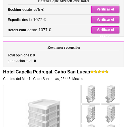
Partner que ofrecen este hotel
575 €
Verificar el
Booking
desde
precio
1077 €
Verificar el
Expedia
desde
precio
1077 €
Verificar el
Hotels.com
desde
precio
Resumen recensión
Total opiniones:
0
puntuación total:
0
Hotel Capella Pedregal, Cabo San Lucas
Camino del Mar 1
,
Cabo San Lucas
,
23445,
México