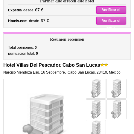
Partner que ofrecen este hotel
67 €
Verificar el
Expedia
desde
precio
67 €
Verificar el
Hotels.com
desde
precio
Resumen recensión
Total opiniones:
0
puntuación total:
0
Hotel Villas Del Pescador, Cabo San Lucas
Narciso Mendoza Esq. 16 Septiembre
,
Cabo San Lucas
,
23410,
México