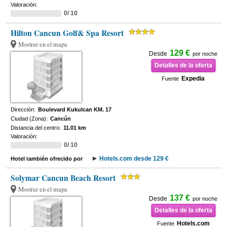
Valoración:
0/ 10
Hilton Cancun Golf& Spa Resort
Mostrar en el mapa
129 €
Desde
por noche
Detalles de la oferta
Expedia
Fuente
Dirección:
Boulevard Kukulcan KM. 17
Ciudad (Zona):
Cancún
Distancia del centro:
11.01 km
Valoración:
0/ 10
Hotels.com desde 129 €
Hotel también ofrecido por
Solymar Cancun Beach Resort
Mostrar en el mapa
137 €
Desde
por noche
Detalles de la oferta
Hotels.com
Fuente