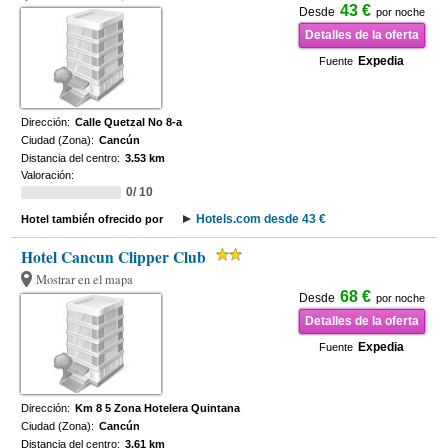
43 €
Desde
por noche
Detalles de la oferta
Expedia
Fuente
Dirección:
Calle Quetzal No 8-a
Ciudad (Zona):
Cancún
Distancia del centro:
3.53 km
Valoración:
0/ 10
Hotels.com desde 43 €
Hotel también ofrecido por
Hotel Cancun Clipper Club
Mostrar en el mapa
68 €
Desde
por noche
Detalles de la oferta
Expedia
Fuente
Dirección:
Km 8 5 Zona Hotelera Quintana
Ciudad (Zona):
Cancún
Distancia del centro:
3.61 km