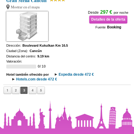
Gran Melia Cancun
Mostrar en el mapa
297 €
Desde
por noche
Detalles de la oferta
Booking
Fuente
Dirección:
Boulevard Kukulkan Km 16.5
Ciudad (Zona):
Cancún
Distancia del centro:
9.19 km
Valoración:
0/ 10
Expedia desde 472 €
Hotel también ofrecido por
Hotels.com desde 472 €
1
2
3
4
5