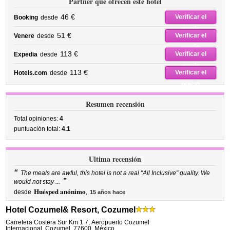
Partner que ofrecen este hotel
46 €
Verificar el
Booking
desde
precio
51 €
Verificar el
Venere
desde
precio
113 €
Verificar el
Expedia
desde
precio
113 €
Verificar el
Hotels.com
desde
precio
Resumen recensión
Total opiniones:
4
puntuación total:
4.1
Ultima recensión
“
The meals are awful, this hotel is not a real "All Inclusive" quality. We
”
would not stay ...
Huésped anónimo
desde
,
15 años hace
Hotel Cozumel& Resort, Cozumel
Carretera Costera Sur Km 1 7
,
Aeropuerto Cozumel
Internacional,
Cozumel
,
77600,
México