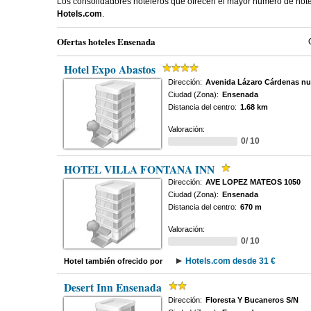
Los consolidadores hoteleros que ofrecen el mayor numero de ho
Hotels.com
.
Ofertas hoteles Ensenada
Hotel Expo Abastos
Dirección:
Avenida Lázaro Cárdenas n
Ciudad (Zona):
Ensenada
Distancia del centro:
1.68 km
Valoración:
0/ 10
HOTEL VILLA FONTANA INN
Dirección:
AVE LOPEZ MATEOS 1050
Ciudad (Zona):
Ensenada
Distancia del centro:
670 m
Valoración:
0/ 10
Hotels.com desde 31 €
Hotel también ofrecido por
Desert Inn Ensenada
Dirección:
Floresta Y Bucaneros S/N