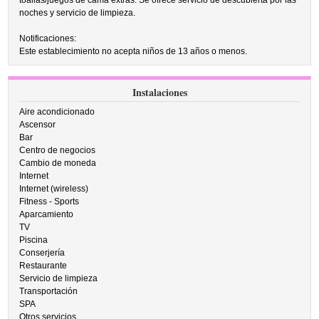
toallas/juegos de cama extras. Se ofrece servicio de descubierta por las
noches y servicio de limpieza.
Notificaciones:
Este establecimiento no acepta niños de 13 años o menos.
Instalaciones
Aire acondicionado
Ascensor
Bar
Centro de negocios
Cambio de moneda
Internet
Internet (wireless)
Fitness - Sports
Aparcamiento
TV
Piscina
Conserjería
Restaurante
Servicio de limpieza
Transportación
SPA
Otros servicios