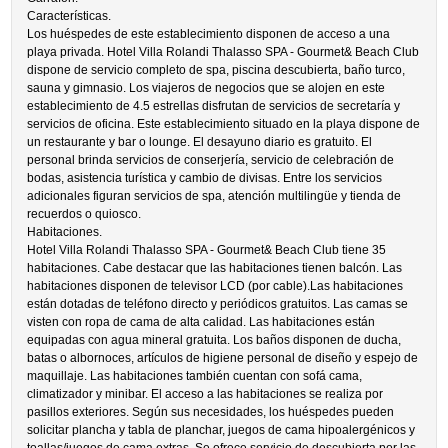
Características.
Los huéspedes de este establecimiento disponen de acceso a una
playa privada. Hotel Villa Rolandi Thalasso SPA - Gourmet& Beach Club
dispone de servicio completo de spa, piscina descubierta, baño turco,
sauna y gimnasio. Los viajeros de negocios que se alojen en este
establecimiento de 4.5 estrellas disfrutan de servicios de secretaría y
servicios de oficina. Este establecimiento situado en la playa dispone de
un restaurante y bar o lounge. El desayuno diario es gratuito. El
personal brinda servicios de conserjería, servicio de celebración de
bodas, asistencia turística y cambio de divisas. Entre los servicios
adicionales figuran servicios de spa, atención multilingüe y tienda de
recuerdos o quiosco.
Habitaciones.
Hotel Villa Rolandi Thalasso SPA - Gourmet& Beach Club tiene 35
habitaciones. Cabe destacar que las habitaciones tienen balcón. Las
habitaciones disponen de televisor LCD (por cable).Las habitaciones
están dotadas de teléfono directo y periódicos gratuitos. Las camas se
visten con ropa de cama de alta calidad. Las habitaciones están
equipadas con agua mineral gratuita. Los baños disponen de ducha,
batas o albornoces, artículos de higiene personal de diseño y espejo de
maquillaje. Las habitaciones también cuentan con sofá cama,
climatizador y minibar. El acceso a las habitaciones se realiza por
pasillos exteriores. Según sus necesidades, los huéspedes pueden
solicitar plancha y tabla de planchar, juegos de cama hipoalergénicos y