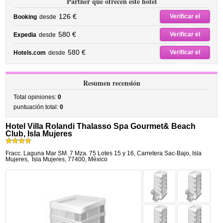
Partner que ofrecen este hotel
126 €
Verificar el
Booking
desde
precio
580 €
Verificar el
Expedia
desde
precio
580 €
Verificar el
Hotels.com
desde
precio
Resumen recensión
Total opiniones:
0
puntuación total:
0
Hotel Villa Rolandi Thalasso Spa Gourmet& Beach
Club, Isla Mujeres
Fracc. Laguna Mar SM. 7 Mza. 75 Lotes 15 y 16, Carretera Sac-Bajo, Isla
Mujeres
,
Isla Mujeres
,
77400,
México