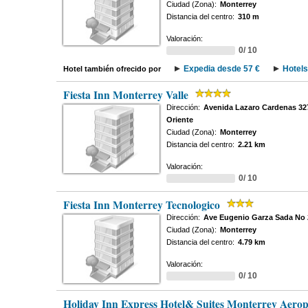
Ciudad (Zona):
Monterrey
Distancia del centro:
310 m
Valoración:
0/ 10
Expedia desde 57 €
Hotels
Hotel también ofrecido por
Fiesta Inn Monterrey Valle
Dirección:
Avenida Lazaro Cardenas 327
Oriente
Ciudad (Zona):
Monterrey
Distancia del centro:
2.21 km
Valoración:
0/ 10
Fiesta Inn Monterrey Tecnologico
Dirección:
Ave Eugenio Garza Sada No 
Ciudad (Zona):
Monterrey
Distancia del centro:
4.79 km
Valoración:
0/ 10
Holiday Inn Express Hotel& Suites Monterrey Aero