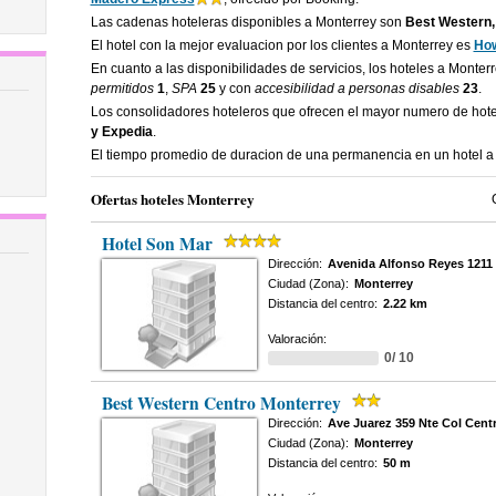
Las cadenas hoteleras disponibles a Monterrey son
Best Western, 
El hotel con la mejor evaluacion por los clientes a Monterrey es
How
En cuanto a las disponibilidades de servicios, los hoteles a Monter
permitidos
1
,
SPA
25
y con
accesibilidad a personas disables
23
.
Los consolidadores hoteleros que ofrecen el mayor numero de hot
y Expedia
.
El tiempo promedio de duracion de una permanencia en un hotel a
Ofertas hoteles Monterrey
Hotel Son Mar
Dirección:
Avenida Alfonso Reyes 1211
Ciudad (Zona):
Monterrey
Distancia del centro:
2.22 km
Valoración:
0/ 10
Best Western Centro Monterrey
Dirección:
Ave Juarez 359 Nte Col Cent
Ciudad (Zona):
Monterrey
Distancia del centro:
50 m