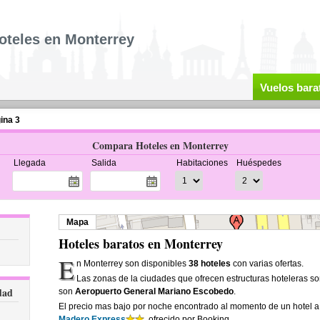
oteles en Monterrey
Vuelos bara
ina 3
Compara Hoteles en Monterrey
Llegada
Salida
Habitaciones
Huéspedes
Mapa
Hoteles baratos en Monterrey
E
n Monterrey son disponibles
38 hoteles
con varias ofertas.
Las zonas de la ciudades que ofrecen estructuras hoteleras s
dad
son
Aeropuerto General Mariano Escobedo
.
El precio mas bajo por noche encontrado al momento de un hotel 
Madero Express
, ofrecido por Booking.