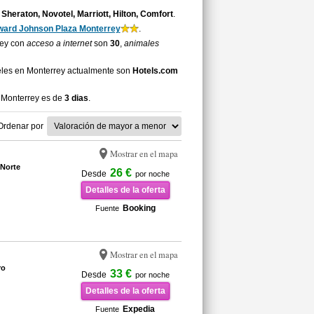
Sheraton, Novotel, Marriott, Hilton, Comfort
.
ard Johnson Plaza Monterrey
.
rey con
acceso a internet
son
30
,
animales
eles en Monterrey actualmente son
Hotels.com
 Monterrey es de
3 dias
.
Ordenar por
Mostrar en el mapa
 Norte
26 €
Desde
por noche
Detalles de la oferta
Booking
Fuente
Mostrar en el mapa
ro
33 €
Desde
por noche
Detalles de la oferta
Expedia
Fuente