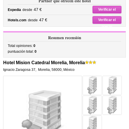
Partner que ofrecen este hotel
47 €
Verificar el
Expedia
desde
precio
47 €
Verificar el
Hotels.com
desde
precio
Resumen recensión
Total opiniones:
0
puntuación total:
0
Hotel Mision Catedral Morelia, Morelia
Ignacio Zaragosa 37
,
Morelia
,
58000,
México