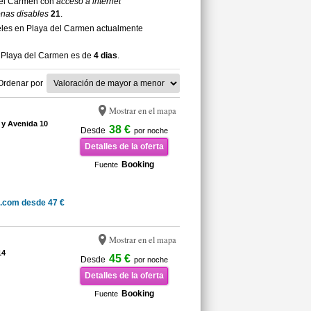
 del Carmen con
acceso a internet
onas disables
21
.
eles en Playa del Carmen actualmente
a Playa del Carmen es de
4 dias
.
Ordenar por
Mostrar en el mapa
a y Avenida 10
38 €
Desde
por noche
Detalles de la oferta
Booking
Fuente
.com desde 47 €
Mostrar en el mapa
14
45 €
Desde
por noche
Detalles de la oferta
Booking
Fuente