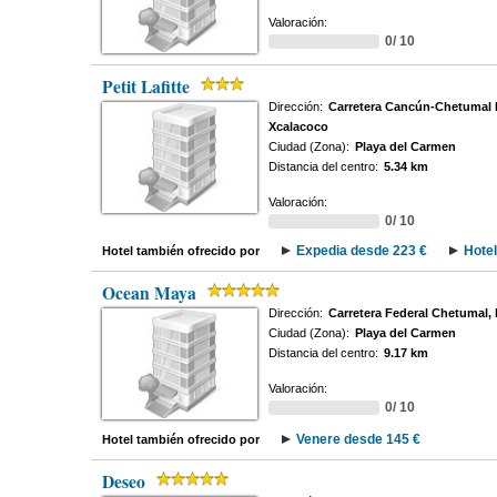
Valoración:
0/ 10
Petit Lafitte
Dirección:
Carretera Cancún-Chetumal K
Xcalacoco
Ciudad (Zona):
Playa del Carmen
Distancia del centro:
5.34 km
Valoración:
0/ 10
Expedia desde 223 €
Hote
Hotel también ofrecido por
Ocean Maya
Dirección:
Carretera Federal Chetumal, 
Ciudad (Zona):
Playa del Carmen
Distancia del centro:
9.17 km
Valoración:
0/ 10
Venere desde 145 €
Hotel también ofrecido por
Deseo