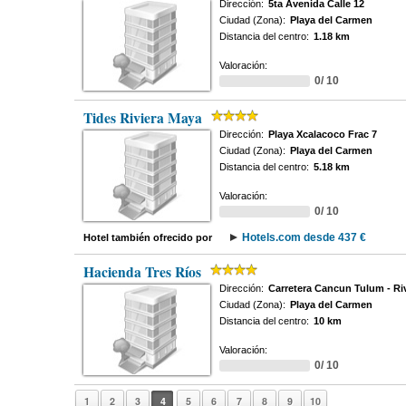
Dirección:
5ta Avenida Calle 12
Ciudad (Zona):
Playa del Carmen
Distancia del centro:
1.18 km
Valoración:
0/ 10
Tides Riviera Maya
Dirección:
Playa Xcalacoco Frac 7
Ciudad (Zona):
Playa del Carmen
Distancia del centro:
5.18 km
Valoración:
0/ 10
Hotels.com desde 437 €
Hotel también ofrecido por
Hacienda Tres Ríos
Dirección:
Carretera Cancun Tulum - Ri
Ciudad (Zona):
Playa del Carmen
Distancia del centro:
10 km
Valoración:
0/ 10
1
2
3
4
5
6
7
8
9
10