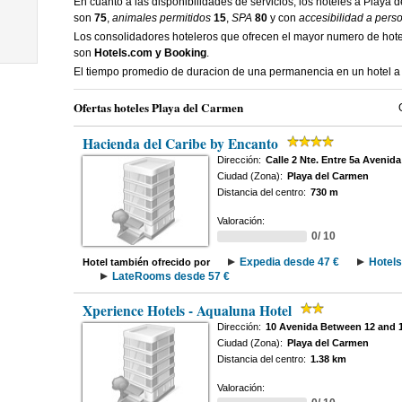
En cuanto a las disponibilidades de servicios, los hoteles a Playa
son
75
,
animales permitidos
15
,
SPA
80
y con
accesibilidad a pers
Los consolidadores hoteleros que ofrecen el mayor numero de hot
son
Hotels.com y Booking
.
El tiempo promedio de duracion de una permanencia en un hotel 
Ofertas hoteles Playa del Carmen
Hacienda del Caribe by Encanto
Dirección:
Calle 2 Nte. Entre 5a Avenid
Ciudad (Zona):
Playa del Carmen
Distancia del centro:
730 m
Valoración:
0/ 10
Expedia desde 47 €
Hotels
Hotel también ofrecido por
LateRooms desde 57 €
Xperience Hotels - Aqualuna Hotel
Dirección:
10 Avenida Between 12 and 
Ciudad (Zona):
Playa del Carmen
Distancia del centro:
1.38 km
Valoración: