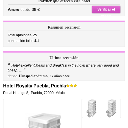
Partner que ofrecen este hotel
38 €
Verificar el
Venere
desde
precio
Resumen recensión
Total opiniones:
25
puntuación total:
4.1
Ultima recensión
“
Hotel excellent,Meals and Breakfast in the hotel where very good and
”
cheap. ...
Huésped anónimo
desde
,
17 años hace
Hotel Royalty Puebla, Puebla
Portal Hidalgo 8
,
Puebla
,
72000,
México