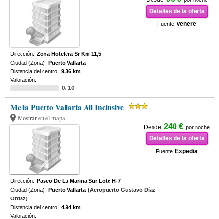
Desde
por noche
Detalles de la oferta
Venere
Fuente
Dirección:
Zona Hotelera Sr Km 11,5
Ciudad (Zona):
Puerto Vallarta
Distancia del centro:
9.36 km
Valoración:
0/ 10
Melia Puerto Vallarta All Inclusive
Mostrar en el mapa
240 €
Desde
por noche
Detalles de la oferta
Expedia
Fuente
Dirección:
Paseo De La Marina Sur Lote H-7
Ciudad (Zona):
Puerto Vallarta
(Aeropuerto Gustavo Díaz
Ordaz)
Distancia del centro:
4.94 km
Valoración: