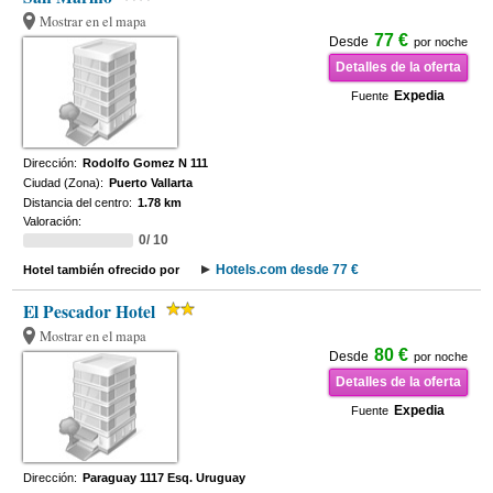
Mostrar en el mapa
77 €
Desde
por noche
Detalles de la oferta
Expedia
Fuente
Dirección:
Rodolfo Gomez N 111
Ciudad (Zona):
Puerto Vallarta
Distancia del centro:
1.78 km
Valoración:
0/ 10
Hotels.com desde 77 €
Hotel también ofrecido por
El Pescador Hotel
Mostrar en el mapa
80 €
Desde
por noche
Detalles de la oferta
Expedia
Fuente
Dirección:
Paraguay 1117 Esq. Uruguay