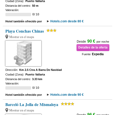
Ciudad (Zona):
Puerto Vallarta
Distancia del centro:
50 m
Valoración:
0/ 10
Hotels.com desde 80 €
Hotel también ofrecido por
Playa Conchas Chinas
Mostrar en el mapa
90 €
Desde
por noche
Detalles de la oferta
Expedia
Fuente
Dirección:
Km 2.5 Ctra A Barra De Navidad
Ciudad (Zona):
Puerto Vallarta
Distancia del centro:
3.33 km
Valoración:
0/ 10
Hotels.com desde 90 €
Hotel también ofrecido por
Barceló La Jolla de Mismaloya
Mostrar en el mapa
96 €