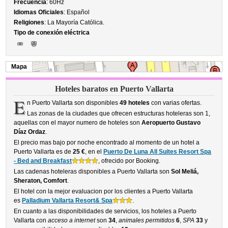
Frecuencia
: 60Hz
Idiomas Oficiales
: Español
Religiones
: La Mayoría Católica.
Tipo de conexión eléctrica
Mapa
Hoteles baratos en Puerto Vallarta
E
n Puerto Vallarta son disponibles
49 hoteles
con varias ofertas.
Las zonas de la ciudades que ofrecen estructuras hoteleras son 1,
aquellas con el mayor numero de hoteles son
Aeropuerto Gustavo
Díaz Ordaz
.
El precio mas bajo por noche encontrado al momento de un hotel a
Puerto Vallarta es de
25 €
, en el
Puerto De Luna All Suites Resort Spa
- Bed and Breakfast
, ofrecido por Booking.
Las cadenas hoteleras disponibles a Puerto Vallarta son
Sol Meliá,
Sheraton, Comfort
.
El hotel con la mejor evaluacion por los clientes a Puerto Vallarta
es
Palladium Vallarta Resort& Spa
.
En cuanto a las disponibilidades de servicios, los hoteles a Puerto
Vallarta con
acceso a internet
son
34
,
animales permitidos
6
,
SPA
33
y