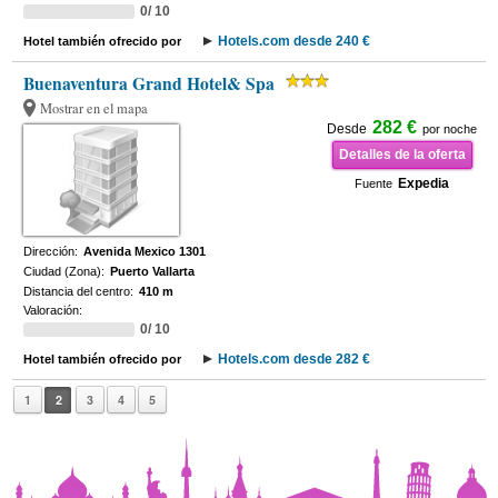
0/ 10
Hotels.com desde 240 €
Hotel también ofrecido por
Buenaventura Grand Hotel& Spa
Mostrar en el mapa
282 €
Desde
por noche
Detalles de la oferta
Expedia
Fuente
Dirección:
Avenida Mexico 1301
Ciudad (Zona):
Puerto Vallarta
Distancia del centro:
410 m
Valoración:
0/ 10
Hotels.com desde 282 €
Hotel también ofrecido por
1
2
3
4
5