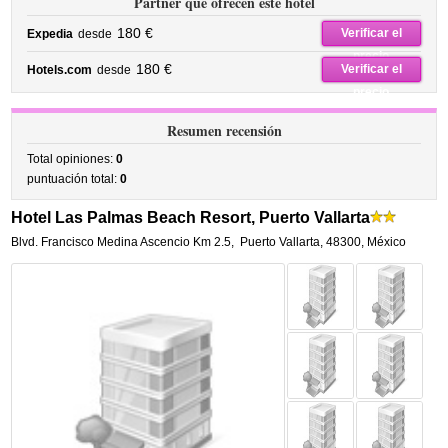
Partner que ofrecen este hotel
180 €
Verificar el
Expedia
desde
precio
180 €
Verificar el
Hotels.com
desde
precio
Resumen recensión
Total opiniones:
0
puntuación total:
0
Hotel Las Palmas Beach Resort, Puerto Vallarta
Blvd. Francisco Medina Ascencio Km 2.5
,
Puerto Vallarta
,
48300,
México