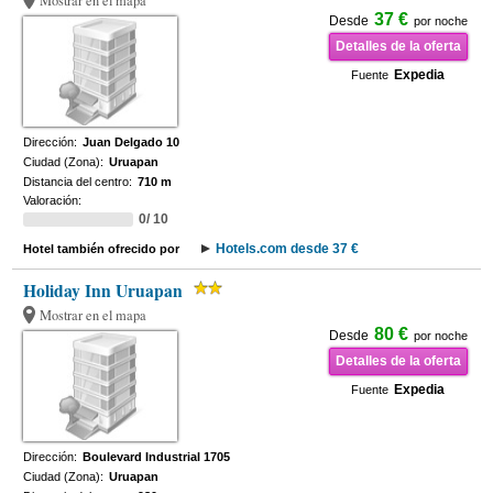
Mostrar en el mapa
37 €
Desde
por noche
Detalles de la oferta
Expedia
Fuente
Dirección:
Juan Delgado 10
Ciudad (Zona):
Uruapan
Distancia del centro:
710 m
Valoración:
0/ 10
Hotels.com desde 37 €
Hotel también ofrecido por
Holiday Inn Uruapan
Mostrar en el mapa
80 €
Desde
por noche
Detalles de la oferta
Expedia
Fuente
Dirección:
Boulevard Industrial 1705
Ciudad (Zona):
Uruapan