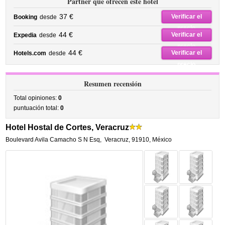
Partner que ofrecen este hotel
37 €
Verificar el
Booking
desde
precio
44 €
Verificar el
Expedia
desde
precio
44 €
Verificar el
Hotels.com
desde
precio
Resumen recensión
Total opiniones:
0
puntuación total:
0
Hotel Hostal de Cortes, Veracruz
Boulevard Avila Camacho S N Esq
,
Veracruz
,
91910,
México