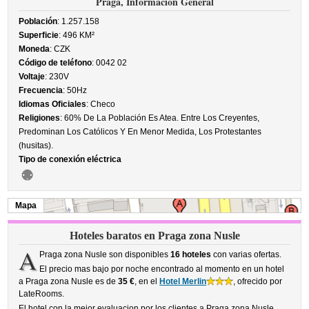
Praga, Información General
Población
: 1.257.158
Superficie
: 496 KM²
Moneda
: CZK
Código de teléfono
: 0042 02
Voltaje
: 230V
Frecuencia
: 50Hz
Idiomas Oficiales
: Checo
Religiones
: 60% De La Población Es Atea. Entre Los Creyentes,
Predominan Los Católicos Y En Menor Medida, Los Protestantes
(husitas).
Tipo de conexión eléctrica
Mapa
Hoteles baratos en Praga zona Nusle
A
Praga zona Nusle son disponibles
16 hoteles
con varias ofertas.
El precio mas bajo por noche encontrado al momento en un hotel
a Praga zona Nusle es de
35 €
, en el
Hotel Merlin
, ofrecido por
LateRooms.
El hotel con la mejor evaluacion por los clientes a Praga zona Nusle