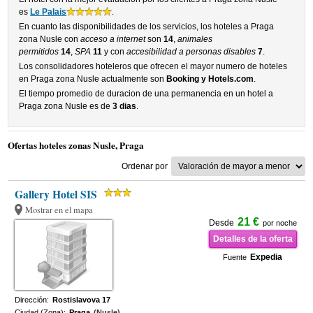
es
Le Palais
.
En cuanto las disponibilidades de los servicios, los hoteles a Praga
zona Nusle con
acceso a internet
son
14
,
animales
permitidos
14
,
SPA
11
y con
accesibilidad a personas disables
7
.
Los consolidadores hoteleros que ofrecen el mayor numero de hoteles
en Praga zona Nusle actualmente son
Booking y Hotels.com
.
El tiempo promedio de duracion de una permanencia en un hotel a
Praga zona Nusle es de
3 dias
.
Ofertas hoteles zonas Nusle, Praga
Ordenar por
Gallery Hotel SIS
Mostrar en el mapa
21 €
Desde
por noche
Detalles de la oferta
Expedia
Fuente
Dirección:
Rostislavova 17
Ciudad (Zona):
Praga
(Nusle)