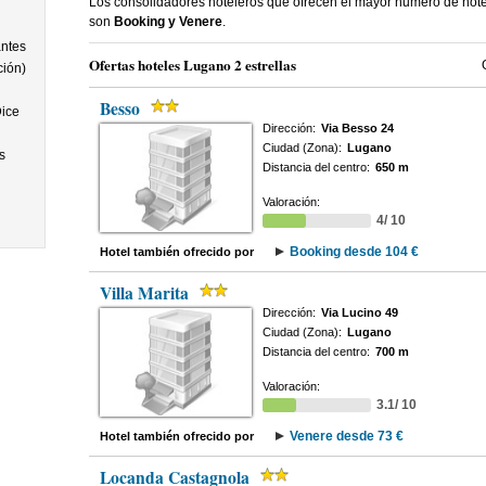
Los consolidadores hoteleros que ofrecen el mayor numero de hote
son
Booking y Venere
.
antes
Ofertas hoteles Lugano 2 estrellas
ción)
Besso
ice
Dirección:
Via Besso 24
Ciudad (Zona):
Lugano
s
Distancia del centro:
650 m
Valoración:
4/ 10
Booking desde 104 €
Hotel también ofrecido por
Villa Marita
Dirección:
Via Lucino 49
Ciudad (Zona):
Lugano
Distancia del centro:
700 m
Valoración:
3.1/ 10
Venere desde 73 €
Hotel también ofrecido por
Locanda Castagnola