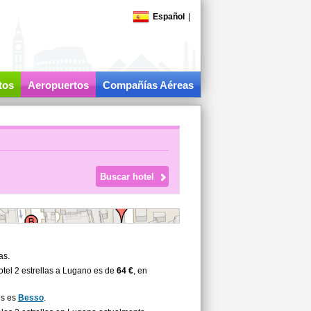
Español
|
tos
Aeropuertos
Compañías Aéreas
as.
tel 2 estrellas a Lugano es de
64 €
, en
es es
Besso
.