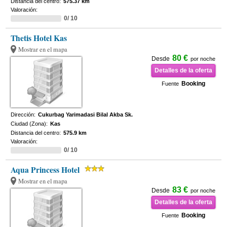
Distancia del centro:
575.37 km
Valoración:
0/ 10
Thetis Hotel Kas
Mostrar en el mapa
80 €
Desde
por noche
Detalles de la oferta
Booking
Fuente
Dirección:
Cukurbag Yarimadasi Bilal Akba Sk.
Ciudad (Zona):
Kas
Distancia del centro:
575.9 km
Valoración:
0/ 10
Aqua Princess Hotel
Mostrar en el mapa
83 €
Desde
por noche
Detalles de la oferta
Booking
Fuente