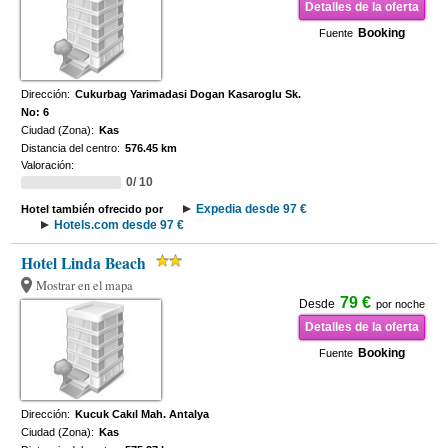
Detalles de la oferta
Booking
Fuente
Dirección:
Cukurbag Yarimadasi Dogan Kasaroglu Sk.
No: 6
Ciudad (Zona):
Kas
Distancia del centro:
576.45 km
Valoración:
0/ 10
Expedia desde 97 €
Hotel también ofrecido por
Hotels.com desde 97 €
Hotel Linda Beach
Mostrar en el mapa
79 €
Desde
por noche
Detalles de la oferta
Booking
Fuente
Dirección:
Kucuk Cakıl Mah. Antalya
Ciudad (Zona):
Kas