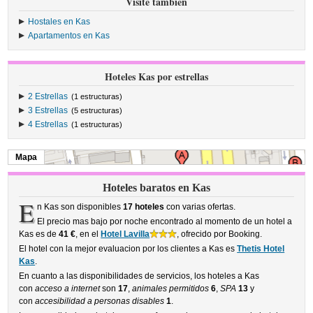
Visite también
Hostales en Kas
Apartamentos en Kas
Hoteles Kas por estrellas
2 Estrellas
(1 estructuras)
3 Estrellas
(5 estructuras)
4 Estrellas
(1 estructuras)
Mapa
Hoteles baratos en Kas
E
n Kas son disponibles
17 hoteles
con varias ofertas.
El precio mas bajo por noche encontrado al momento de un hotel a
Kas es de
41 €
, en el
Hotel Lavilla
, ofrecido por Booking.
El hotel con la mejor evaluacion por los clientes a Kas es
Thetis Hotel
Kas
.
En cuanto a las disponibilidades de servicios, los hoteles a Kas
con
acceso a internet
son
17
,
animales permitidos
6
,
SPA
13
y
con
accesibilidad a personas disables
1
.