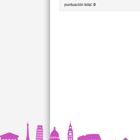
puntuación total:
0