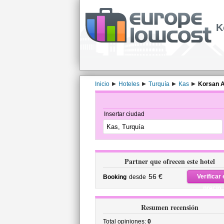
K
Inicio
Hoteles
Turquía
Kas
Korsan A
Insertar ciudad
Partner que ofrecen este hotel
56 €
Verificar 
Booking
desde
precio
Resumen recensión
Total opiniones:
0