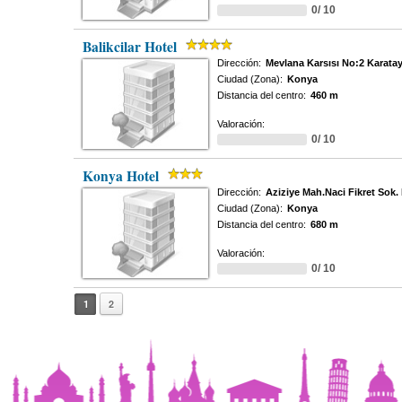
0/ 10
Balikcilar Hotel
Dirección:
Mevlana Karsısı No:2 Karata
Ciudad (Zona):
Konya
Distancia del centro:
460 m
Valoración:
0/ 10
Konya Hotel
Dirección:
Aziziye Mah.Naci Fikret Sok.
Ciudad (Zona):
Konya
Distancia del centro:
680 m
Valoración:
0/ 10
1
2