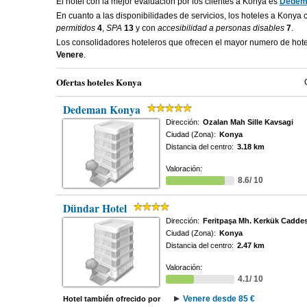
El hotel con la mejor evaluacion por los clientes a Konya es
Dedem
En cuanto a las disponibilidades de servicios, los hoteles a Konya
permitidos
4
,
SPA
13
y con
accesibilidad a personas disables
7
.
Los consolidadores hoteleros que ofrecen el mayor numero de hot
Venere
.
Ofertas hoteles Konya
Dedeman Konya
Dirección:
Ozalan Mah Sille Kavsagi
Ciudad (Zona):
Konya
Distancia del centro:
3.18 km
Valoración:
8.6/ 10
Dündar Hotel
Dirección:
Feritpaşa Mh. Kerkük Caddes
Ciudad (Zona):
Konya
Distancia del centro:
2.47 km
Valoración:
4.1/ 10
Venere desde 85 €
Hotel también ofrecido por