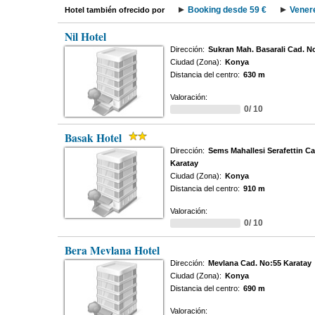
Booking desde 59 €
Vener
Hotel también ofrecido por
Nil Hotel
Dirección:
Sukran Mah. Basarali Cad. 
Ciudad (Zona):
Konya
Distancia del centro:
630 m
Valoración:
0/ 10
Basak Hotel
Dirección:
Sems Mahallesi Serafettin C
Karatay
Ciudad (Zona):
Konya
Distancia del centro:
910 m
Valoración:
0/ 10
Bera Mevlana Hotel
Dirección:
Mevlana Cad. No:55 Karatay
Ciudad (Zona):
Konya
Distancia del centro:
690 m
Valoración: