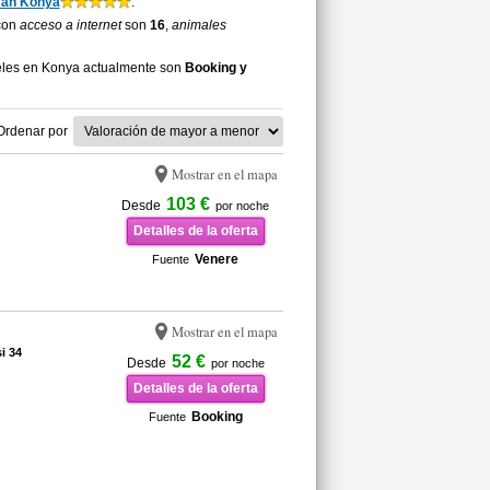
an Konya
.
 con
acceso a internet
son
16
,
animales
eles en Konya actualmente son
Booking y
Ordenar por
Mostrar en el mapa
103 €
Desde
por noche
Detalles de la oferta
Venere
Fuente
Mostrar en el mapa
i 34
52 €
Desde
por noche
Detalles de la oferta
Booking
Fuente