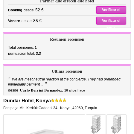
Partner que ofrecen este hotel
52 €
Verificar el
Booking
desde
precio
85 €
Verificar el
Venere
desde
precio
Resumen recensión
Total opiniones:
1
puntuación total:
3.3
Ultima recensión
“
We are meet neutral reaction at the concierge. They had pretended
”
immediatly paiment ...
Carlo Berrini Fernandez
desde
,
16 años hace
Dündar Hotel, Konya
Feritpaşa Mh. Kerkük Caddesi 34
,
Konya
,
42060,
Turquía