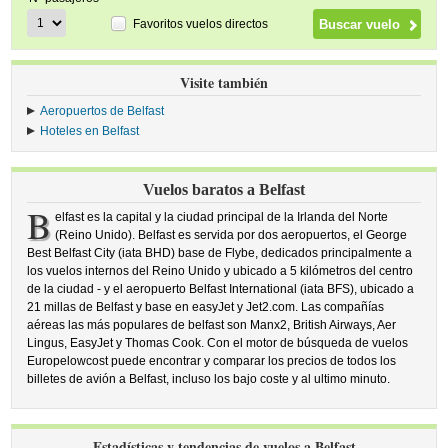
Favoritos vuelos directos
Visite también
Aeropuertos de Belfast
Hoteles en Belfast
Vuelos baratos a Belfast
B
elfast es la capital y la ciudad principal de la Irlanda del Norte
(Reino Unido). Belfast es servida por dos aeropuertos, el George
Best Belfast City (iata BHD) base de Flybe, dedicados principalmente a
los vuelos internos del Reino Unido y ubicado a 5 kilómetros del centro
de la ciudad - y el aeropuerto Belfast International (iata BFS), ubicado a
21 millas de Belfast y base en easyJet y Jet2.com. Las compañías
aéreas las más populares de belfast son Manx2, British Airways, Aer
Lingus, EasyJet y Thomas Cook. Con el motor de búsqueda de vuelos
Europelowcost puede encontrar y comparar los precios de todos los
billetes de avión a Belfast, incluso los bajo coste y al ultimo minuto.
Estadísticas y tendencias de vuelos a Belfast