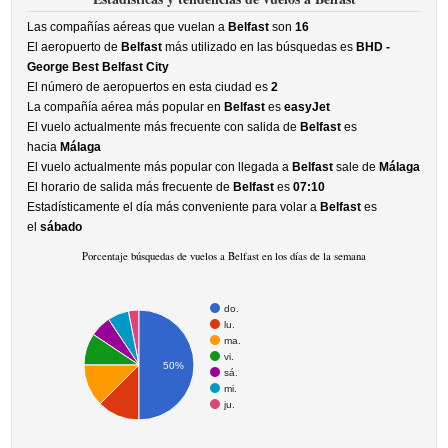
Las compañías aéreas que vuelan a
Belfast
son
16
El aeropuerto de
Belfast
más utilizado en las búsquedas es
BHD -
George Best Belfast City
El número de aeropuertos en esta ciudad es
2
La compañía aérea más popular en
Belfast
es
easyJet
El vuelo actualmente más frecuente con salida de
Belfast
es
hacia
Málaga
El vuelo actualmente más popular con llegada a
Belfast
sale de
Málaga
El horario de salida más frecuente de
Belfast
es
07:10
Estadísticamente el día más conveniente para volar a
Belfast
es
el
sábado
Porcentaje búsquedas de vuelos a Belfast en los días de la semana
do.
lu.
ma.
vi.
50%
sá.
mi.
ju.