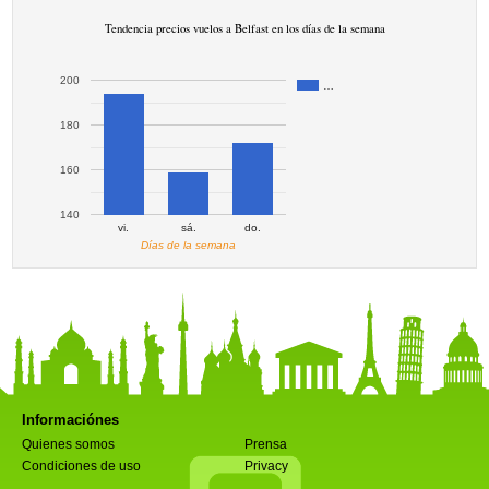
Tendencia precios vuelos a Belfast en los días de la semana
200
…
180
160
140
vi.
sá.
do.
Días de la semana
Informaciónes
Quienes somos
Prensa
Condiciones de uso
Privacy