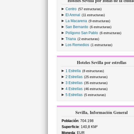
Hoteles Sevilla por zonas de la ciuda
Centro
(57 estructuras)
El Arenal
(11 estructuras)
La Macarena
(9 estructuras)
San Bernardo
(6 estructuras)
Polígono San Pablo
(6 estructuras)
Triana
(2 estructuras)
Los Remedios
(1 estructuras)
Hoteles Sevilla por estrellas
1 Estrella
(8 estructuras)
2 Estrellas
(25 estructuras)
3 Estrellas
(35 estructuras)
4 Estrellas
(46 estructuras)
5 Estrellas
(5 estructuras)
Sevilla, Información General
Población
: 704.198
Superficie
: 140,8 KM²
Moneda
: EUR