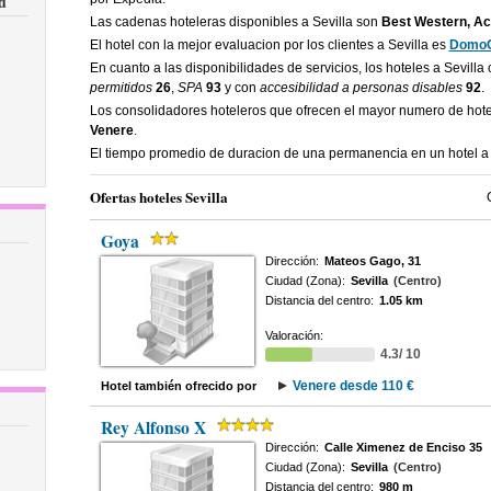
d
Las cadenas hoteleras disponibles a Sevilla son
Best Western, Ac
El hotel con la mejor evaluacion por los clientes a Sevilla es
DomoC
En cuanto a las disponibilidades de servicios, los hoteles a Sevilla
permitidos
26
,
SPA
93
y con
accesibilidad a personas disables
92
.
Los consolidadores hoteleros que ofrecen el mayor numero de hote
Venere
.
El tiempo promedio de duracion de una permanencia en un hotel a 
Ofertas hoteles Sevilla
Goya
Dirección:
Mateos Gago, 31
Ciudad (Zona):
Sevilla
(Centro)
Distancia del centro:
1.05 km
Valoración:
4.3/ 10
Venere desde 110 €
Hotel también ofrecido por
Rey Alfonso X
Dirección:
Calle Ximenez de Enciso 35
Ciudad (Zona):
Sevilla
(Centro)
Distancia del centro:
980 m