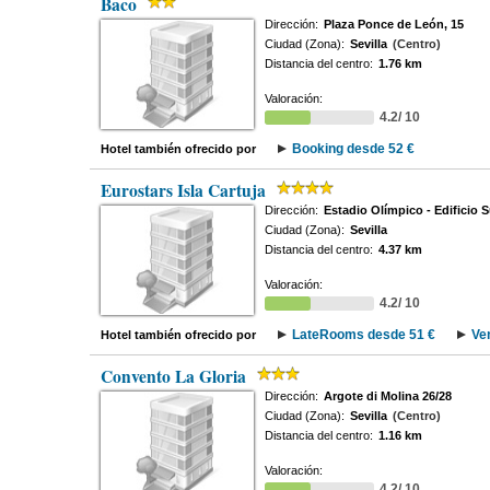
Baco
Dirección:
Plaza Ponce de León, 15
Ciudad (Zona):
Sevilla
(Centro)
Distancia del centro:
1.76 km
Valoración:
4.2/ 10
Booking desde 52 €
Hotel también ofrecido por
Eurostars Isla Cartuja
Dirección:
Estadio Olímpico - Edificio S
Ciudad (Zona):
Sevilla
Distancia del centro:
4.37 km
Valoración:
4.2/ 10
LateRooms desde 51 €
Ve
Hotel también ofrecido por
Convento La Gloria
Dirección:
Argote di Molina 26/28
Ciudad (Zona):
Sevilla
(Centro)
Distancia del centro:
1.16 km
Valoración:
4.2/ 10