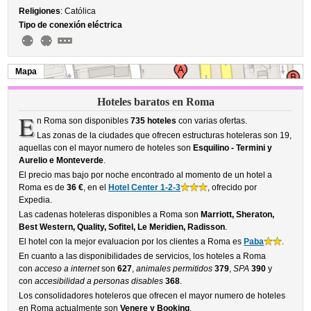
Religiones
: Católica
Tipo de conexión eléctrica
Mapa
Hoteles baratos en Roma
E
n Roma son disponibles
735 hoteles
con varias ofertas.
Las zonas de la ciudades que ofrecen estructuras hoteleras son 19,
aquellas con el mayor numero de hoteles son
Esquilino - Termini y
Aurelio e Monteverde
.
El precio mas bajo por noche encontrado al momento de un hotel a
Roma es de
36 €
, en el
Hotel Center 1-2-3
, ofrecido por
Expedia.
Las cadenas hoteleras disponibles a Roma son
Marriott, Sheraton,
Best Western, Quality, Sofitel, Le Meridien, Radisson
.
El hotel con la mejor evaluacion por los clientes a Roma es
Paba
.
En cuanto a las disponibilidades de servicios, los hoteles a Roma
con
acceso a internet
son
627
,
animales permitidos
379
,
SPA
390
y
con
accesibilidad a personas disables
368
.
Los consolidadores hoteleros que ofrecen el mayor numero de hoteles
en Roma actualmente son
Venere y Booking
.