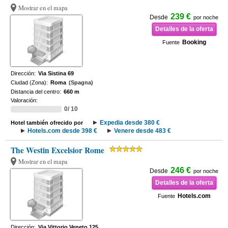
Mostrar en el mapa
239 €
Desde
por noche
Detalles de la oferta
Booking
Fuente
Dirección:
Via Sistina 69
Ciudad (Zona):
Roma
(Spagna)
Distancia del centro:
660 m
Valoración:
0/ 10
Expedia desde 380 €
Hotel también ofrecido por
Hotels.com desde 398 €
Venere desde 483 €
The Westin Excelsior Rome
Mostrar en el mapa
246 €
Desde
por noche
Detalles de la oferta
Hotels.com
Fuente
Dirección:
Via Vittorio Veneto 125