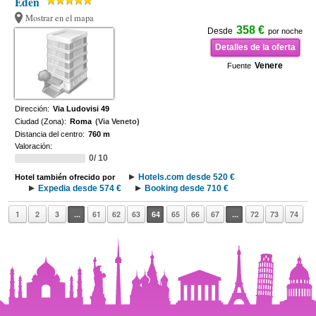
Eden
Mostrar en el mapa
358 €
Desde
por noche
Detalles de la oferta
Venere
Fuente
Dirección:
Via Ludovisi 49
Ciudad (Zona):
Roma
(Via Veneto)
Distancia del centro:
760 m
Valoración:
0/ 10
Hotels.com desde 520 €
Hotel también ofrecido por
Expedia desde 574 €
Booking desde 710 €
1
2
3
...
61
62
63
64
65
66
67
...
72
73
74