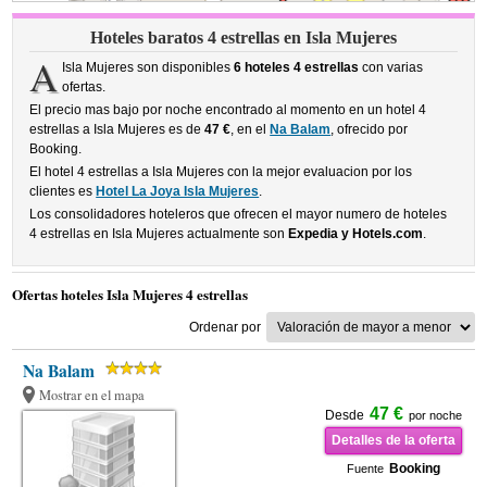
Hoteles baratos 4 estrellas en Isla Mujeres
A
Isla Mujeres son disponibles
6 hoteles 4 estrellas
con varias
ofertas.
El precio mas bajo por noche encontrado al momento en un hotel 4
estrellas a Isla Mujeres es de
47 €
, en el
Na Balam
, ofrecido por
Booking.
El hotel 4 estrellas a Isla Mujeres con la mejor evaluacion por los
clientes es
Hotel La Joya Isla Mujeres
.
Los consolidadores hoteleros que ofrecen el mayor numero de hoteles
4 estrellas en Isla Mujeres actualmente son
Expedia y Hotels.com
.
Ofertas hoteles Isla Mujeres 4 estrellas
Ordenar por
Na Balam
Mostrar en el mapa
47 €
Desde
por noche
Detalles de la oferta
Booking
Fuente