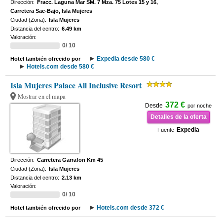
Dirección:
Fracc. Laguna Mar SM. 7 Mza. 75 Lotes 15 y 16,
Carretera Sac-Bajo, Isla Mujeres
Ciudad (Zona):
Isla Mujeres
Distancia del centro:
6.49 km
Valoración:
0/ 10
Expedia desde 580 €
Hotel también ofrecido por
Hotels.com desde 580 €
Isla Mujeres Palace All Inclusive Resort
Mostrar en el mapa
372 €
Desde
por noche
Detalles de la oferta
Expedia
Fuente
Dirección:
Carretera Garrafon Km 45
Ciudad (Zona):
Isla Mujeres
Distancia del centro:
2.13 km
Valoración:
0/ 10
Hotels.com desde 372 €
Hotel también ofrecido por